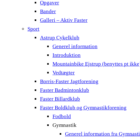
Opgaver
Bander
Galleri – Aktiv Faster
Sport
Astrup Cykelklub
Generel information
Introduktion
Mountainbike Ejstrup (benyttes pt ikke
Vedtægter
Borris-Faster Jagtforening
Faster Badmintonklub
Faster Billardklub
Faster Boldklub og Gymnastikforening
Fodbold
Gymnastik
Generel information fra Gymnast