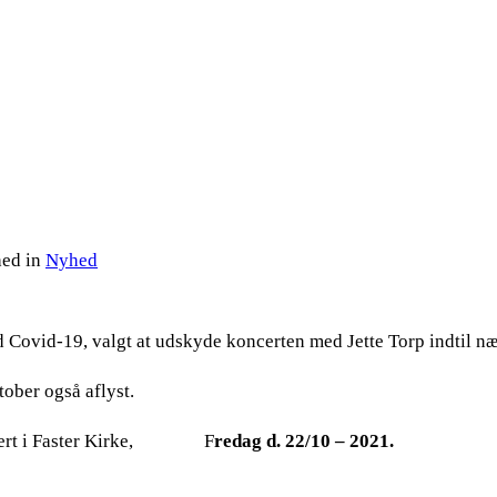
.
hed in
Nyhed
d Covid-19, valgt at udskyde koncerten med Jette Torp indtil næs
tober også aflyst.
koncert i Faster Kirke, F
redag d. 22/10 –
2021.