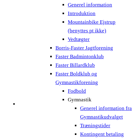
Generel information
Introduktion
Mountainbike Ejstrup
(benyttes pt ikke)
Vedtægter
Borris-Faster Jagtforening
Faster Badmintonklub
Faster Billardklub
Faster Boldklub og
Gymnastikforening
Fodbold
Gymnastik
Generel information fra
Gymnastikudvalget
Træningstider
Kontingent betaling