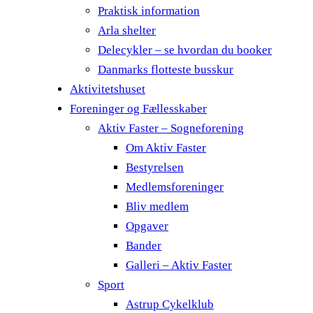
Praktisk information
Arla shelter
Delecykler – se hvordan du booker
Danmarks flotteste busskur
Aktivitetshuset
Foreninger og Fællesskaber
Aktiv Faster – Sogneforening
Om Aktiv Faster
Bestyrelsen
Medlemsforeninger
Bliv medlem
Opgaver
Bander
Galleri – Aktiv Faster
Sport
Astrup Cykelklub