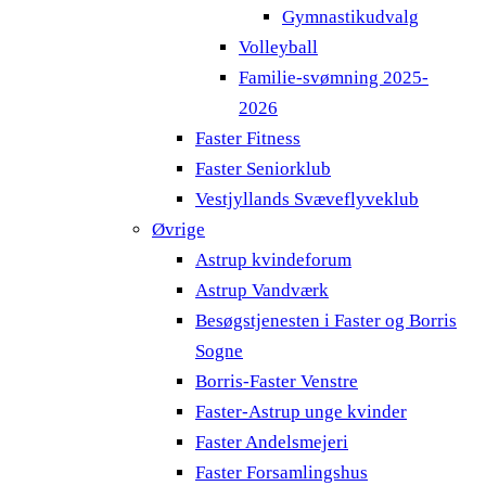
Gymnastikudvalg
Volleyball
Familie-svømning 2025-
2026
Faster Fitness
Faster Seniorklub
Vestjyllands Svæveflyveklub
Øvrige
Astrup kvindeforum
Astrup Vandværk
Besøgstjenesten i Faster og Borris
Sogne
Borris-Faster Venstre
Faster-Astrup unge kvinder
Faster Andelsmejeri
Faster Forsamlingshus