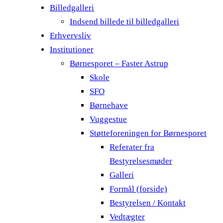
Billedgalleri
Indsend billede til billedgalleri
Erhvervsliv
Institutioner
Børnesporet – Faster Astrup
Skole
SFO
Børnehave
Vuggestue
Støtteforeningen for Børnesporet
Referater fra
Bestyrelsesmøder
Galleri
Formål (forside)
Bestyrelsen / Kontakt
Vedtægter