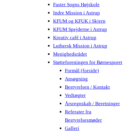
Faster Sogns Højskole
Indre Mission i Astrup
KFUM og KFUK i Skjern
KFUM Spejderne i Astrup
Kreativ café i Astrup
Luthersk Mission i Astrup
Menighedsrådet
Støtteforeningen for Børnesporet
Formål (forside)
Ansøgning
Bestyrelsen / Kontakt
Vedtægter
Årsregnskab / Beretninger
Referater fra
Bestyrelsesmøder
Galleri