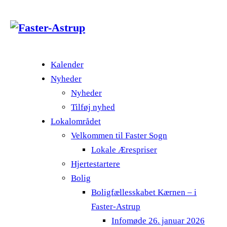
Kalender
Nyheder
Nyheder
Tilføj nyhed
Lokalområdet
Velkommen til Faster Sogn
Lokale Ærespriser
Hjertestartere
Bolig
Boligfællesskabet Kærnen – i
Faster-Astrup
Infomøde 26. januar 2026