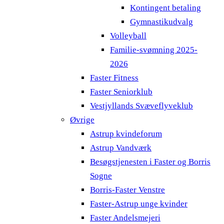
Kontingent betaling
Gymnastikudvalg
Volleyball
Familie-svømning 2025-
2026
Faster Fitness
Faster Seniorklub
Vestjyllands Svæveflyveklub
Øvrige
Astrup kvindeforum
Astrup Vandværk
Besøgstjenesten i Faster og Borris
Sogne
Borris-Faster Venstre
Faster-Astrup unge kvinder
Faster Andelsmejeri