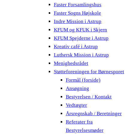
Faster Forsamlingshus
Faster Sogns Højskole
Indre Mission i Astrup
KFUM og KFUK i Skjern
KFUM Spejderne i Astrup
Kreativ café i Astrup
Luthersk Mission i Astrup
Menighedsrådet
Støtteforeningen for Børnesporet
Formål (forside)
Ansøgning
Bestyrelsen / Kontakt
Vedtægter
Årsregnskab / Beretninger
Referater fra
Bestyrelsesmøder