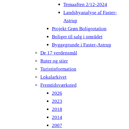
Temaaften 2/12-2024
Landsbyanalyse af Faster-
Astrup
Projekt Grøn Boligrotation
Boliger til salg i området
Byggegrunde i Faster-Astrup
De 17 verdensmål
Ruter og stier
Turistinformation
Lokalarkivet
Fremtidsværksted
2026
2023
2018
2014
2007