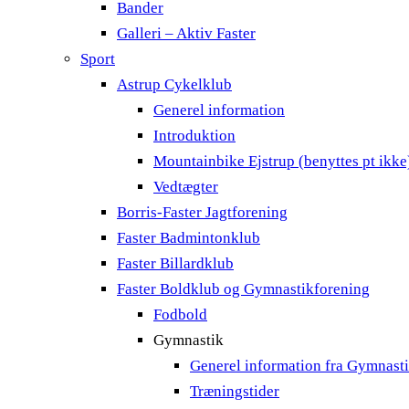
Bander
Galleri – Aktiv Faster
Sport
Astrup Cykelklub
Generel information
Introduktion
Mountainbike Ejstrup (benyttes pt ikke
Vedtægter
Borris-Faster Jagtforening
Faster Badmintonklub
Faster Billardklub
Faster Boldklub og Gymnastikforening
Fodbold
Gymnastik
Generel information fra Gymnast
Træningstider