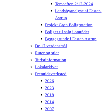
Temaaften 2/12-2024
Landsbyanalyse af Faster-
Astrup
Projekt Grøn Boligrotation
Boliger til salg i området
Byggegrunde i Faster-Astrup
De 17 verdensmål
Ruter og stier
Turistinformation
Lokalarkivet
Fremtidsværksted
2026
2023
2018
2014
2007