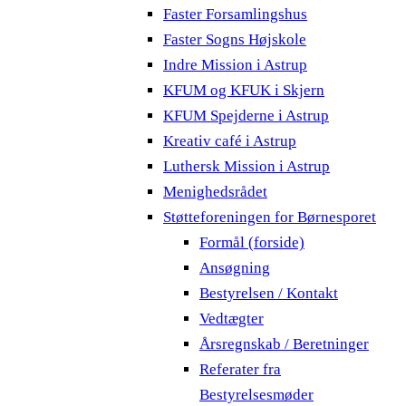
Faster Forsamlingshus
Faster Sogns Højskole
Indre Mission i Astrup
KFUM og KFUK i Skjern
KFUM Spejderne i Astrup
Kreativ café i Astrup
Luthersk Mission i Astrup
Menighedsrådet
Støtteforeningen for Børnesporet
Formål (forside)
Ansøgning
Bestyrelsen / Kontakt
Vedtægter
Årsregnskab / Beretninger
Referater fra
Bestyrelsesmøder