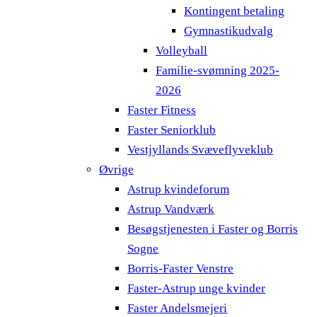
Kontingent betaling
Gymnastikudvalg
Volleyball
Familie-svømning 2025-
2026
Faster Fitness
Faster Seniorklub
Vestjyllands Svæveflyveklub
Øvrige
Astrup kvindeforum
Astrup Vandværk
Besøgstjenesten i Faster og Borris
Sogne
Borris-Faster Venstre
Faster-Astrup unge kvinder
Faster Andelsmejeri