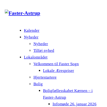
Kalender
Nyheder
Nyheder
Tilføj nyhed
Lokalområdet
Velkommen til Faster Sogn
Lokale Ærespriser
Hjertestartere
Bolig
Boligfællesskabet Kærnen – i
Faster-Astrup
Infomøde 26. januar 2026