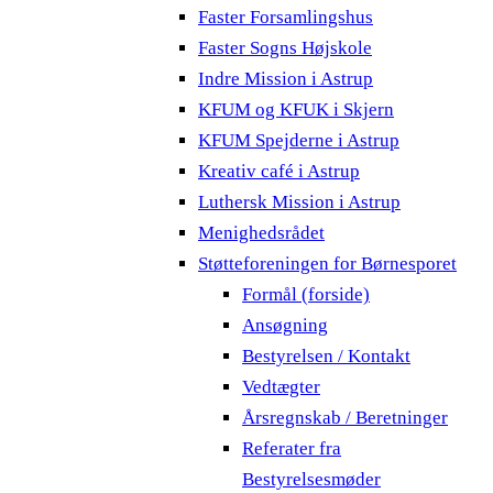
Faster Forsamlingshus
Faster Sogns Højskole
Indre Mission i Astrup
KFUM og KFUK i Skjern
KFUM Spejderne i Astrup
Kreativ café i Astrup
Luthersk Mission i Astrup
Menighedsrådet
Støtteforeningen for Børnesporet
Formål (forside)
Ansøgning
Bestyrelsen / Kontakt
Vedtægter
Årsregnskab / Beretninger
Referater fra
Bestyrelsesmøder