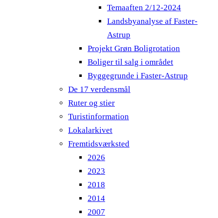
Temaaften 2/12-2024
Landsbyanalyse af Faster-
Astrup
Projekt Grøn Boligrotation
Boliger til salg i området
Byggegrunde i Faster-Astrup
De 17 verdensmål
Ruter og stier
Turistinformation
Lokalarkivet
Fremtidsværksted
2026
2023
2018
2014
2007