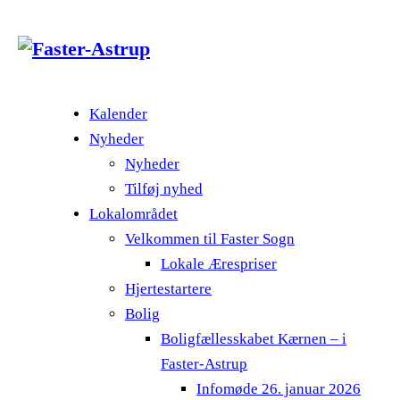
Kalender
Nyheder
Nyheder
Tilføj nyhed
Lokalområdet
Velkommen til Faster Sogn
Lokale Ærespriser
Hjertestartere
Bolig
Boligfællesskabet Kærnen – i
Faster-Astrup
Infomøde 26. januar 2026