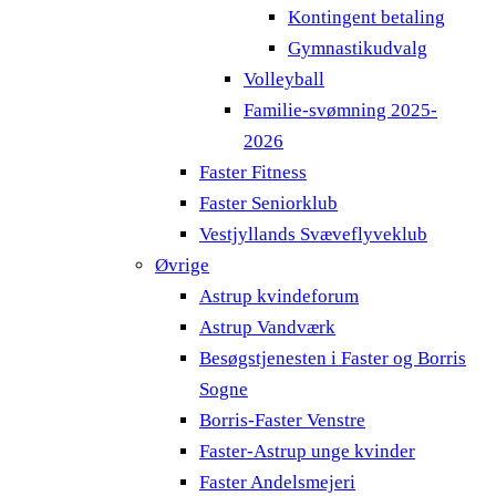
Kontingent betaling
Gymnastikudvalg
Volleyball
Familie-svømning 2025-
2026
Faster Fitness
Faster Seniorklub
Vestjyllands Svæveflyveklub
Øvrige
Astrup kvindeforum
Astrup Vandværk
Besøgstjenesten i Faster og Borris
Sogne
Borris-Faster Venstre
Faster-Astrup unge kvinder
Faster Andelsmejeri