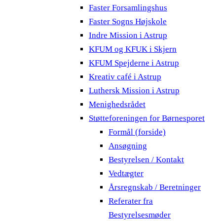
Faster Forsamlingshus
Faster Sogns Højskole
Indre Mission i Astrup
KFUM og KFUK i Skjern
KFUM Spejderne i Astrup
Kreativ café i Astrup
Luthersk Mission i Astrup
Menighedsrådet
Støtteforeningen for Børnesporet
Formål (forside)
Ansøgning
Bestyrelsen / Kontakt
Vedtægter
Årsregnskab / Beretninger
Referater fra
Bestyrelsesmøder