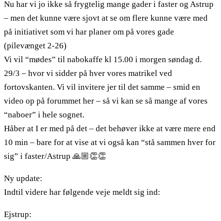
Nu har vi jo ikke så frygtelig mange gader i faster og Astrup
– men det kunne være sjovt at se om flere kunne være med
på initiativet som vi har planer om på vores gade
(pilevænget 2-26)
Vi vil “mødes” til nabokaffe kl 15.00 i morgen søndag d.
29/3 – hvor vi sidder på hver vores matrikel ved
fortovskanten. Vi vil invitere jer til det samme – smid en
video op på forummet her – så vi kan se så mange af vores
“naboer” i hele sognet.
Håber at I er med på det – det behøver ikke at være mere end
10 min – bare for at vise at vi også kan “stå sammen hver for
sig” i faster/Astrup
🙏🏼
👏
👏
Ny update:
Indtil videre har følgende veje meldt sig ind:
Ejstrup: