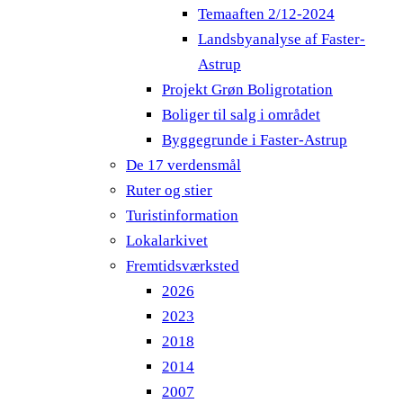
Temaaften 2/12-2024
Landsbyanalyse af Faster-
Astrup
Projekt Grøn Boligrotation
Boliger til salg i området
Byggegrunde i Faster-Astrup
De 17 verdensmål
Ruter og stier
Turistinformation
Lokalarkivet
Fremtidsværksted
2026
2023
2018
2014
2007