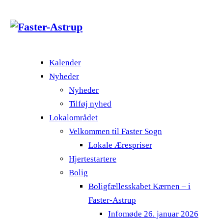
Kalender
Nyheder
Nyheder
Tilføj nyhed
Lokalområdet
Velkommen til Faster Sogn
Lokale Ærespriser
Hjertestartere
Bolig
Boligfællesskabet Kærnen – i
Faster-Astrup
Infomøde 26. januar 2026