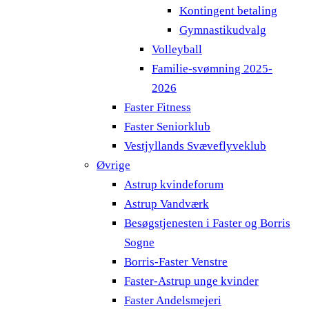
Kontingent betaling
Gymnastikudvalg
Volleyball
Familie-svømning 2025-
2026
Faster Fitness
Faster Seniorklub
Vestjyllands Svæveflyveklub
Øvrige
Astrup kvindeforum
Astrup Vandværk
Besøgstjenesten i Faster og Borris
Sogne
Borris-Faster Venstre
Faster-Astrup unge kvinder
Faster Andelsmejeri