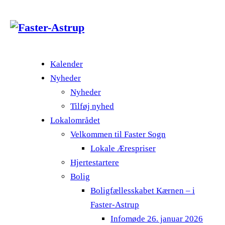
Kalender
Nyheder
Nyheder
Tilføj nyhed
Lokalområdet
Velkommen til Faster Sogn
Lokale Ærespriser
Hjertestartere
Bolig
Boligfællesskabet Kærnen – i
Faster-Astrup
Infomøde 26. januar 2026