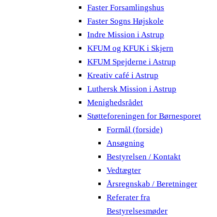
Faster Forsamlingshus
Faster Sogns Højskole
Indre Mission i Astrup
KFUM og KFUK i Skjern
KFUM Spejderne i Astrup
Kreativ café i Astrup
Luthersk Mission i Astrup
Menighedsrådet
Støtteforeningen for Børnesporet
Formål (forside)
Ansøgning
Bestyrelsen / Kontakt
Vedtægter
Årsregnskab / Beretninger
Referater fra
Bestyrelsesmøder