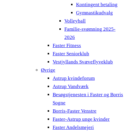
Kontingent betaling
Gymnastikudvalg
Volleyball
Familie-svømning 2025-
2026
Faster Fitness
Faster Seniorklub
Vestjyllands Svæveflyveklub
Øvrige
Astrup kvindeforum
Astrup Vandværk
Besøgstjenesten i Faster og Borris
Sogne
Borris-Faster Venstre
Faster-Astrup unge kvinder
Faster Andelsmejeri