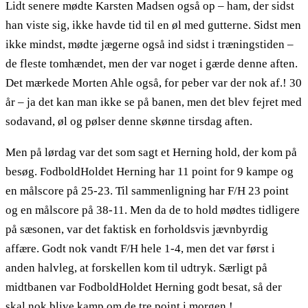
Lidt senere mødte Karsten Madsen også op – ham, der sidst
han viste sig, ikke havde tid til en øl med gutterne. Sidst men
ikke mindst, mødte jægerne også ind sidst i træningstiden –
de fleste tomhændet, men der var noget i gærde denne aften.
Det mærkede Morten Ahle også, for peber var der nok af.! 30
år – ja det kan man ikke se på banen, men det blev fejret med
sodavand, øl og pølser denne skønne tirsdag aften.
Men på lørdag var det som sagt et Herning hold, der kom på
besøg. FodboldHoldet Herning har 11 point for 9 kampe og
en målscore på 25-23. Til sammenligning har F/H 23 point
og en målscore på 38-11. Men da de to hold mødtes tidligere
på sæsonen, var det faktisk en forholdsvis jævnbyrdig
affære. Godt nok vandt F/H hele 1-4, men det var først i
anden halvleg, at forskellen kom til udtryk. Særligt på
midtbanen var FodboldHoldet Herning godt besat, så der
skal nok blive kamp om de tre point i morgen.!