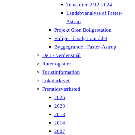
Temaaften 2/12-2024
Landsbyanalyse af Faster-
Astrup
Projekt Grøn Boligrotation
Boliger til salg i området
Byggegrunde i Faster-Astrup
De 17 verdensmål
Ruter og stier
Turistinformation
Lokalarkivet
Fremtidsværksted
2026
2023
2018
2014
2007