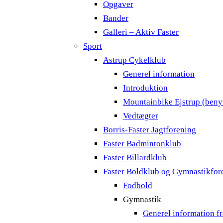
Opgaver
Bander
Galleri – Aktiv Faster
Sport
Astrup Cykelklub
Generel information
Introduktion
Mountainbike Ejstrup (benyt
Vedtægter
Borris-Faster Jagtforening
Faster Badmintonklub
Faster Billardklub
Faster Boldklub og Gymnastikfor
Fodbold
Gymnastik
Generel information f