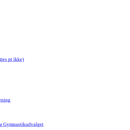
tes pt ikke)
ening
ra Gymnastikudvalget