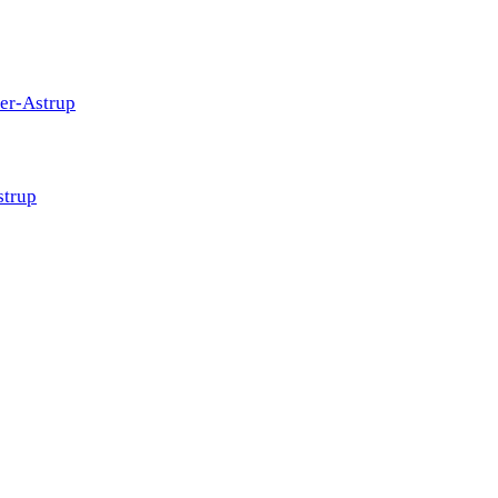
ter-Astrup
strup