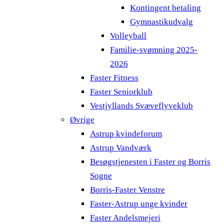
Kontingent betaling
Gymnastikudvalg
Volleyball
Familie-svømning 2025-
2026
Faster Fitness
Faster Seniorklub
Vestjyllands Svæveflyveklub
Øvrige
Astrup kvindeforum
Astrup Vandværk
Besøgstjenesten i Faster og Borris
Sogne
Borris-Faster Venstre
Faster-Astrup unge kvinder
Faster Andelsmejeri