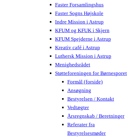
Faster Forsamlingshus
Faster Sogns Højskole
Indre Mission i Astrup
KFUM og KFUK i Skjern
KFUM Spejderne i Astrup
Kreativ café i Astrup
Luthersk Mission i Astrup
Menighedsrådet
Støtteforeningen for Børnesporet
Formål (forside)
Ansøgning
Bestyrelsen / Kontakt
Vedtægter
Årsregnskab / Beretninger
Referater fra
Bestyrelsesmøder