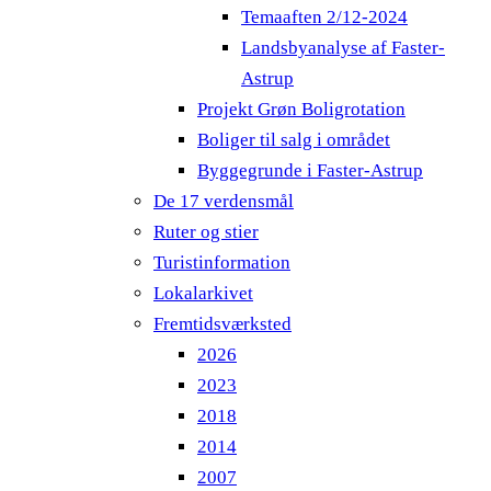
Temaaften 2/12-2024
Landsbyanalyse af Faster-
Astrup
Projekt Grøn Boligrotation
Boliger til salg i området
Byggegrunde i Faster-Astrup
De 17 verdensmål
Ruter og stier
Turistinformation
Lokalarkivet
Fremtidsværksted
2026
2023
2018
2014
2007