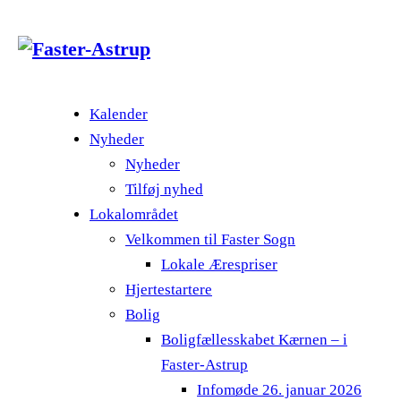
Kalender
Nyheder
Nyheder
Tilføj nyhed
Lokalområdet
Velkommen til Faster Sogn
Lokale Ærespriser
Hjertestartere
Bolig
Boligfællesskabet Kærnen – i
Faster-Astrup
Infomøde 26. januar 2026