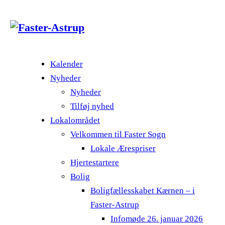
Kalender
Nyheder
Nyheder
Tilføj nyhed
Lokalområdet
Velkommen til Faster Sogn
Lokale Ærespriser
Hjertestartere
Bolig
Boligfællesskabet Kærnen – i
Faster-Astrup
Infomøde 26. januar 2026