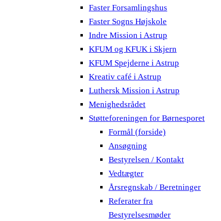
Faster Forsamlingshus
Faster Sogns Højskole
Indre Mission i Astrup
KFUM og KFUK i Skjern
KFUM Spejderne i Astrup
Kreativ café i Astrup
Luthersk Mission i Astrup
Menighedsrådet
Støtteforeningen for Børnesporet
Formål (forside)
Ansøgning
Bestyrelsen / Kontakt
Vedtægter
Årsregnskab / Beretninger
Referater fra
Bestyrelsesmøder