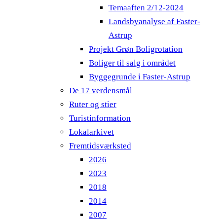
Temaaften 2/12-2024
Landsbyanalyse af Faster-
Astrup
Projekt Grøn Boligrotation
Boliger til salg i området
Byggegrunde i Faster-Astrup
De 17 verdensmål
Ruter og stier
Turistinformation
Lokalarkivet
Fremtidsværksted
2026
2023
2018
2014
2007