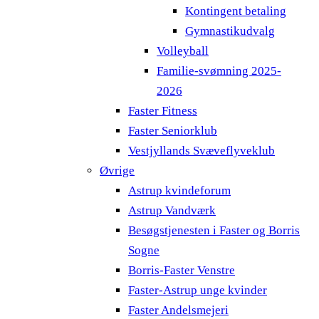
Kontingent betaling
Gymnastikudvalg
Volleyball
Familie-svømning 2025-
2026
Faster Fitness
Faster Seniorklub
Vestjyllands Svæveflyveklub
Øvrige
Astrup kvindeforum
Astrup Vandværk
Besøgstjenesten i Faster og Borris
Sogne
Borris-Faster Venstre
Faster-Astrup unge kvinder
Faster Andelsmejeri