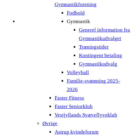
Gymnastikforening
Fodbold
Gymnastik
Generel information fra
Gymnastikudvalget
Træningstider
Kontingent betaling
Gymnastikudvalg
Volleyball
Familie-svømning 2025-
2026
Faster Fitness
Faster Seniorklub
Vestjyllands Svæveflyveklub
Øvrige
Astrup kvindeforum