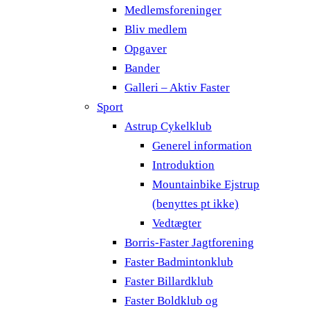
Medlemsforeninger
Bliv medlem
Opgaver
Bander
Galleri – Aktiv Faster
Sport
Astrup Cykelklub
Generel information
Introduktion
Mountainbike Ejstrup
(benyttes pt ikke)
Vedtægter
Borris-Faster Jagtforening
Faster Badmintonklub
Faster Billardklub
Faster Boldklub og