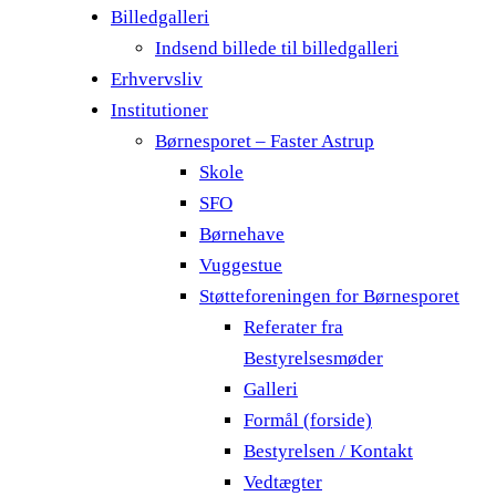
Billedgalleri
Indsend billede til billedgalleri
Erhvervsliv
Institutioner
Børnesporet – Faster Astrup
Skole
SFO
Børnehave
Vuggestue
Støtteforeningen for Børnesporet
Referater fra
Bestyrelsesmøder
Galleri
Formål (forside)
Bestyrelsen / Kontakt
Vedtægter