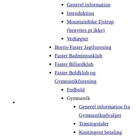
Generel information
Introduktion
Mountainbike Ejstrup
(benyttes pt ikke)
Vedtægter
Borris-Faster Jagtforening
Faster Badmintonklub
Faster Billardklub
Faster Boldklub og
Gymnastikforening
Fodbold
Gymnastik
Generel information fra
Gymnastikudvalget
Træningstider
Kontingent betaling