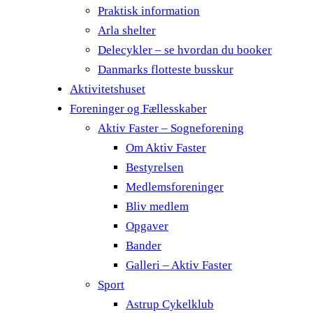
Praktisk information
Arla shelter
Delecykler – se hvordan du booker
Danmarks flotteste busskur
Aktivitetshuset
Foreninger og Fællesskaber
Aktiv Faster – Sogneforening
Om Aktiv Faster
Bestyrelsen
Medlemsforeninger
Bliv medlem
Opgaver
Bander
Galleri – Aktiv Faster
Sport
Astrup Cykelklub