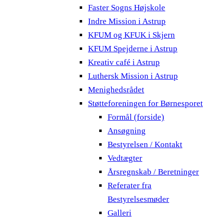
Faster Sogns Højskole
Indre Mission i Astrup
KFUM og KFUK i Skjern
KFUM Spejderne i Astrup
Kreativ café i Astrup
Luthersk Mission i Astrup
Menighedsrådet
Støtteforeningen for Børnesporet
Formål (forside)
Ansøgning
Bestyrelsen / Kontakt
Vedtægter
Årsregnskab / Beretninger
Referater fra
Bestyrelsesmøder
Galleri