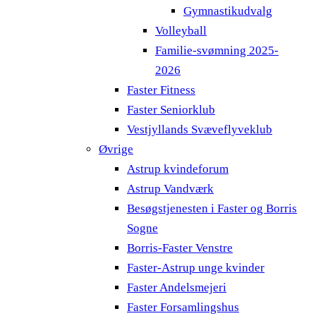
Gymnastikudvalg
Volleyball
Familie-svømning 2025-
2026
Faster Fitness
Faster Seniorklub
Vestjyllands Svæveflyveklub
Øvrige
Astrup kvindeforum
Astrup Vandværk
Besøgstjenesten i Faster og Borris
Sogne
Borris-Faster Venstre
Faster-Astrup unge kvinder
Faster Andelsmejeri
Faster Forsamlingshus