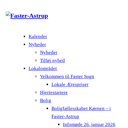
Kalender
Nyheder
Nyheder
Tilføj nyhed
Lokalområdet
Velkommen til Faster Sogn
Lokale Ærespriser
Hjertestartere
Bolig
Boligfællesskabet Kærnen – i
Faster-Astrup
Infomøde 26. januar 2026