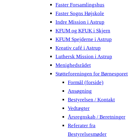
Faster Forsamlingshus
Faster Sogns Højskole
Indre Mission i Astrup
KFUM og KFUK i Skjern
KFUM Spejderne i Astrup
Kreativ café i Astrup
Luthersk Mission i Astrup
Menighedsrådet
Støtteforeningen for Børnesporet
Formål (forside)
Ansøgning
Bestyrelsen / Kontakt
Vedtægter
Årsregnskab / Beretninger
Referater fra
Bestyrelsesmøder