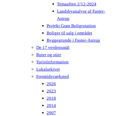
Temaaften 2/12-2024
Landsbyanalyse af Faster-
Astrup
Projekt Grøn Boligrotation
Boliger til salg i området
Byggegrunde i Faster-Astrup
De 17 verdensmål
Ruter og stier
Turistinformation
Lokalarkivet
Fremtidsværksted
2026
2023
2018
2014
2007