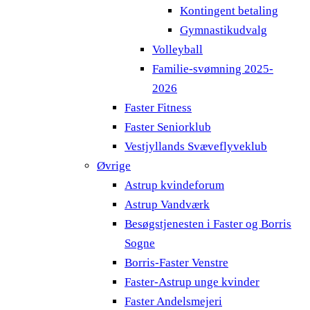
Kontingent betaling
Gymnastikudvalg
Volleyball
Familie-svømning 2025-
2026
Faster Fitness
Faster Seniorklub
Vestjyllands Svæveflyveklub
Øvrige
Astrup kvindeforum
Astrup Vandværk
Besøgstjenesten i Faster og Borris
Sogne
Borris-Faster Venstre
Faster-Astrup unge kvinder
Faster Andelsmejeri