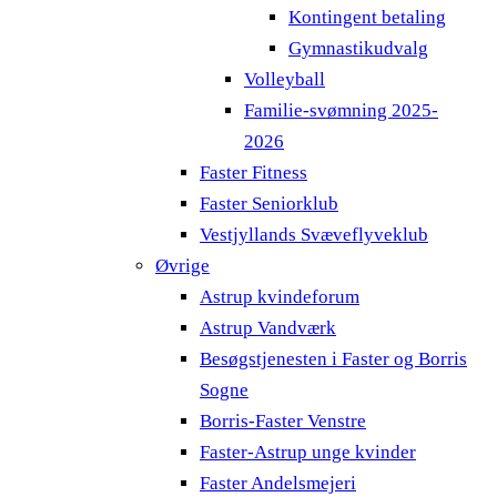
Kontingent betaling
Gymnastikudvalg
Volleyball
Familie-svømning 2025-
2026
Faster Fitness
Faster Seniorklub
Vestjyllands Svæveflyveklub
Øvrige
Astrup kvindeforum
Astrup Vandværk
Besøgstjenesten i Faster og Borris
Sogne
Borris-Faster Venstre
Faster-Astrup unge kvinder
Faster Andelsmejeri