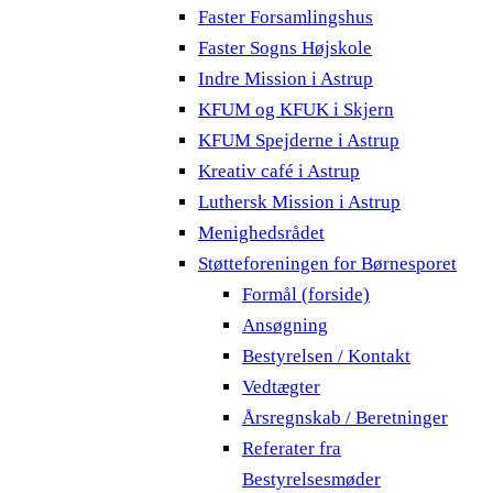
Faster Forsamlingshus
Faster Sogns Højskole
Indre Mission i Astrup
KFUM og KFUK i Skjern
KFUM Spejderne i Astrup
Kreativ café i Astrup
Luthersk Mission i Astrup
Menighedsrådet
Støtteforeningen for Børnesporet
Formål (forside)
Ansøgning
Bestyrelsen / Kontakt
Vedtægter
Årsregnskab / Beretninger
Referater fra
Bestyrelsesmøder