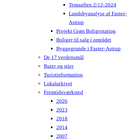
Temaaften 2/12-2024
Landsbyanalyse af Faster-
Astrup
Projekt Grøn Boligrotation
Boliger til salg i området
Byggegrunde i Faster-Astrup
De 17 verdensmål
Ruter og stier
Turistinformation
Lokalarkivet
Fremtidsværksted
2026
2023
2018
2014
2007