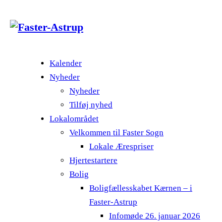
Kalender
Nyheder
Nyheder
Tilføj nyhed
Lokalområdet
Velkommen til Faster Sogn
Lokale Ærespriser
Hjertestartere
Bolig
Boligfællesskabet Kærnen – i
Faster-Astrup
Infomøde 26. januar 2026