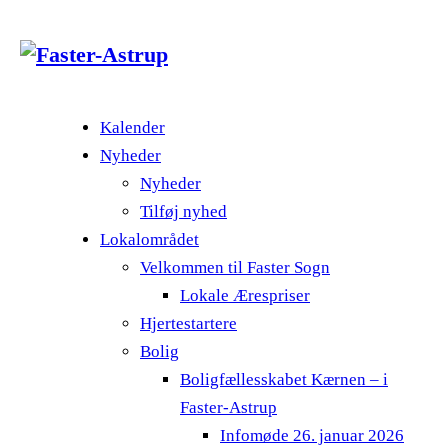
Kalender
Nyheder
Nyheder
Tilføj nyhed
Lokalområdet
Velkommen til Faster Sogn
Lokale Ærespriser
Hjertestartere
Bolig
Boligfællesskabet Kærnen – i
Faster-Astrup
Infomøde 26. januar 2026