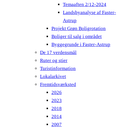
Temaaften 2/12-2024
Landsbyanalyse af Faster-
Astrup
Projekt Grøn Boligrotation
Boliger til salg i området
Byggegrunde i Faster-Astrup
De 17 verdensmål
Ruter og stier
Turistinformation
Lokalarkivet
Fremtidsværksted
2026
2023
2018
2014
2007