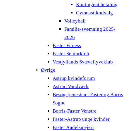
Kontingent betaling
Gymnastikudvalg
Volleyball
Familie-svømning 2025-
2026
Faster Fitness
Faster Seniorklub
Vestjyllands Svæveflyveklub
Øvrige
Astrup kvindeforum
Astrup Vandværk
Besøgstjenesten i Faster og Borris
Sogne
Borris-Faster Venstre
Faster-Astrup unge kvinder
Faster Andelsmejeri