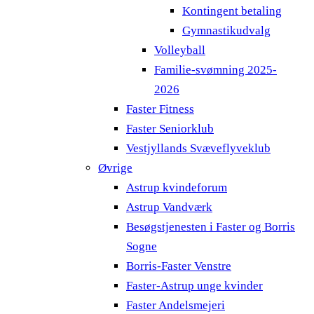
Kontingent betaling
Gymnastikudvalg
Volleyball
Familie-svømning 2025-
2026
Faster Fitness
Faster Seniorklub
Vestjyllands Svæveflyveklub
Øvrige
Astrup kvindeforum
Astrup Vandværk
Besøgstjenesten i Faster og Borris
Sogne
Borris-Faster Venstre
Faster-Astrup unge kvinder
Faster Andelsmejeri