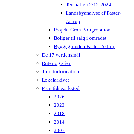
Temaaften 2/12-2024
Landsbyanalyse af Faster-
Astrup
Projekt Grøn Boligrotation
Boliger til salg i området
Byggegrunde i Faster-Astrup
De 17 verdensmål
Ruter og stier
Turistinformation
Lokalarkivet
Fremtidsværksted
2026
2023
2018
2014
2007