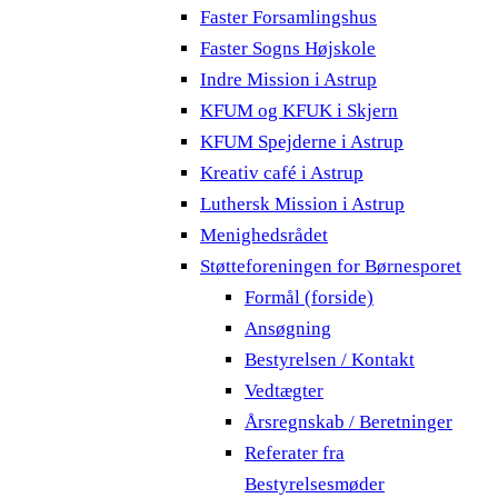
Faster Forsamlingshus
Faster Sogns Højskole
Indre Mission i Astrup
KFUM og KFUK i Skjern
KFUM Spejderne i Astrup
Kreativ café i Astrup
Luthersk Mission i Astrup
Menighedsrådet
Støtteforeningen for Børnesporet
Formål (forside)
Ansøgning
Bestyrelsen / Kontakt
Vedtægter
Årsregnskab / Beretninger
Referater fra
Bestyrelsesmøder