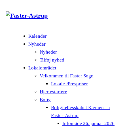
Kalender
Nyheder
Nyheder
Tilføj nyhed
Lokalområdet
Velkommen til Faster Sogn
Lokale Ærespriser
Hjertestartere
Bolig
Boligfællesskabet Kærnen – i
Faster-Astrup
Infomøde 26. januar 2026