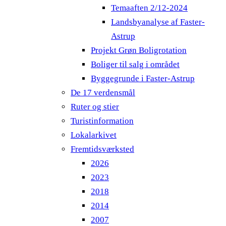
Temaaften 2/12-2024
Landsbyanalyse af Faster-
Astrup
Projekt Grøn Boligrotation
Boliger til salg i området
Byggegrunde i Faster-Astrup
De 17 verdensmål
Ruter og stier
Turistinformation
Lokalarkivet
Fremtidsværksted
2026
2023
2018
2014
2007