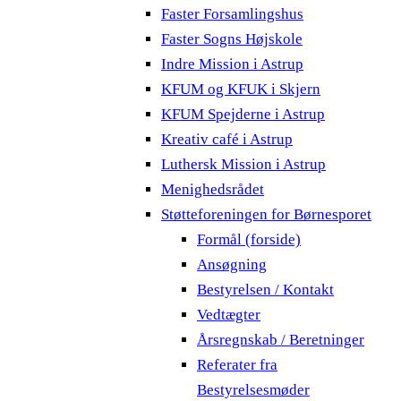
Faster Forsamlingshus
Faster Sogns Højskole
Indre Mission i Astrup
KFUM og KFUK i Skjern
KFUM Spejderne i Astrup
Kreativ café i Astrup
Luthersk Mission i Astrup
Menighedsrådet
Støtteforeningen for Børnesporet
Formål (forside)
Ansøgning
Bestyrelsen / Kontakt
Vedtægter
Årsregnskab / Beretninger
Referater fra
Bestyrelsesmøder