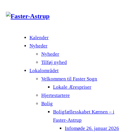
Kalender
Nyheder
Nyheder
Tilføj nyhed
Lokalområdet
Velkommen til Faster Sogn
Lokale Ærespriser
Hjertestartere
Bolig
Boligfællesskabet Kærnen – i
Faster-Astrup
Infomøde 26. januar 2026