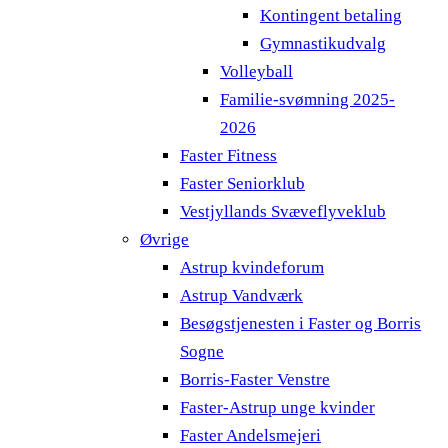
Kontingent betaling
Gymnastikudvalg
Volleyball
Familie-svømning 2025-
2026
Faster Fitness
Faster Seniorklub
Vestjyllands Svæveflyveklub
Øvrige
Astrup kvindeforum
Astrup Vandværk
Besøgstjenesten i Faster og Borris
Sogne
Borris-Faster Venstre
Faster-Astrup unge kvinder
Faster Andelsmejeri