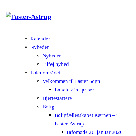
Kalender
Nyheder
Nyheder
Tilføj nyhed
Lokalområdet
Velkommen til Faster Sogn
Lokale Ærespriser
Hjertestartere
Bolig
Boligfællesskabet Kærnen – i
Faster-Astrup
Infomøde 26. januar 2026