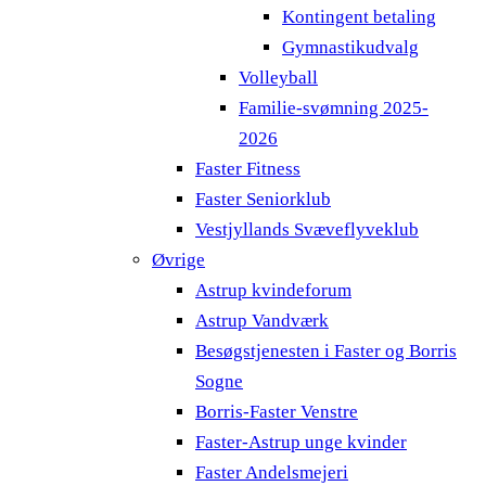
Kontingent betaling
Gymnastikudvalg
Volleyball
Familie-svømning 2025-
2026
Faster Fitness
Faster Seniorklub
Vestjyllands Svæveflyveklub
Øvrige
Astrup kvindeforum
Astrup Vandværk
Besøgstjenesten i Faster og Borris
Sogne
Borris-Faster Venstre
Faster-Astrup unge kvinder
Faster Andelsmejeri