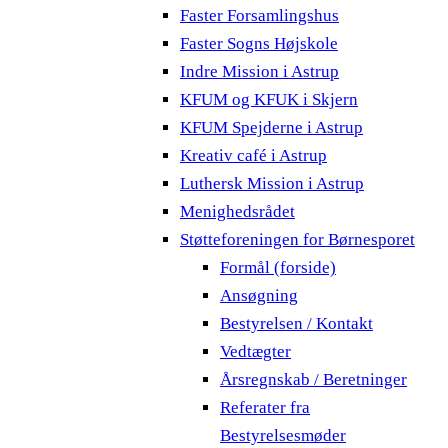
Faster Forsamlingshus
Faster Sogns Højskole
Indre Mission i Astrup
KFUM og KFUK i Skjern
KFUM Spejderne i Astrup
Kreativ café i Astrup
Luthersk Mission i Astrup
Menighedsrådet
Støtteforeningen for Børnesporet
Formål (forside)
Ansøgning
Bestyrelsen / Kontakt
Vedtægter
Årsregnskab / Beretninger
Referater fra
Bestyrelsesmøder