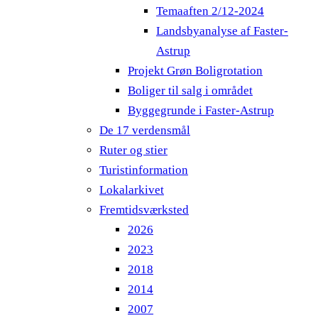
Temaaften 2/12-2024
Landsbyanalyse af Faster-
Astrup
Projekt Grøn Boligrotation
Boliger til salg i området
Byggegrunde i Faster-Astrup
De 17 verdensmål
Ruter og stier
Turistinformation
Lokalarkivet
Fremtidsværksted
2026
2023
2018
2014
2007