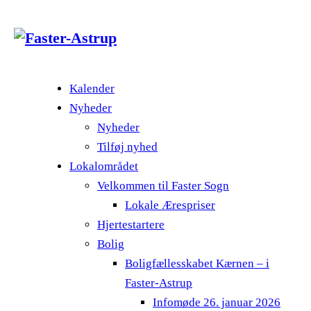
Kalender
Nyheder
Nyheder
Tilføj nyhed
Lokalområdet
Velkommen til Faster Sogn
Lokale Ærespriser
Hjertestartere
Bolig
Boligfællesskabet Kærnen – i
Faster-Astrup
Infomøde 26. januar 2026