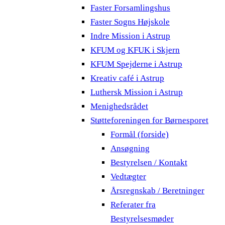
Faster Forsamlingshus
Faster Sogns Højskole
Indre Mission i Astrup
KFUM og KFUK i Skjern
KFUM Spejderne i Astrup
Kreativ café i Astrup
Luthersk Mission i Astrup
Menighedsrådet
Støtteforeningen for Børnesporet
Formål (forside)
Ansøgning
Bestyrelsen / Kontakt
Vedtægter
Årsregnskab / Beretninger
Referater fra
Bestyrelsesmøder