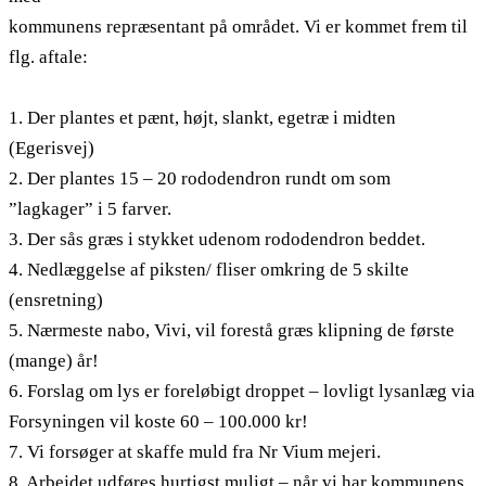
kommunens repræsentant på området. Vi er kommet frem til
flg. aftale:
1. Der plantes et pænt, højt, slankt, egetræ i midten
(Egerisvej)
2. Der plantes 15 – 20 rododendron rundt om som
”lagkager” i 5 farver.
3. Der sås græs i stykket udenom rododendron beddet.
4. Nedlæggelse af piksten/ fliser omkring de 5 skilte
(ensretning)
5. Nærmeste nabo, Vivi, vil forestå græs klipning de første
(mange) år!
6. Forslag om lys er foreløbigt droppet – lovligt lysanlæg via
Forsyningen vil koste 60 – 100.000 kr!
7. Vi forsøger at skaffe muld fra Nr Vium mejeri.
8. Arbejdet udføres hurtigst muligt – når vi har kommunens