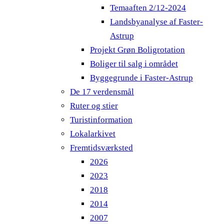
Temaaften 2/12-2024
Landsbyanalyse af Faster-
Astrup
Projekt Grøn Boligrotation
Boliger til salg i området
Byggegrunde i Faster-Astrup
De 17 verdensmål
Ruter og stier
Turistinformation
Lokalarkivet
Fremtidsværksted
2026
2023
2018
2014
2007