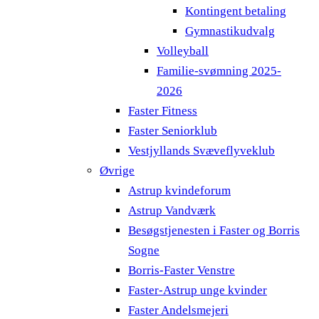
Kontingent betaling
Gymnastikudvalg
Volleyball
Familie-svømning 2025-
2026
Faster Fitness
Faster Seniorklub
Vestjyllands Svæveflyveklub
Øvrige
Astrup kvindeforum
Astrup Vandværk
Besøgstjenesten i Faster og Borris
Sogne
Borris-Faster Venstre
Faster-Astrup unge kvinder
Faster Andelsmejeri