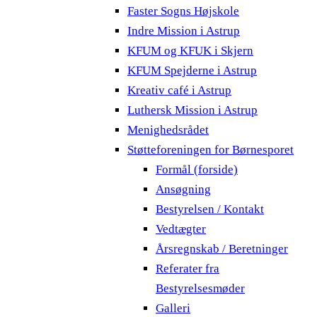
Faster Sogns Højskole
Indre Mission i Astrup
KFUM og KFUK i Skjern
KFUM Spejderne i Astrup
Kreativ café i Astrup
Luthersk Mission i Astrup
Menighedsrådet
Støtteforeningen for Børnesporet
Formål (forside)
Ansøgning
Bestyrelsen / Kontakt
Vedtægter
Årsregnskab / Beretninger
Referater fra
Bestyrelsesmøder
Galleri