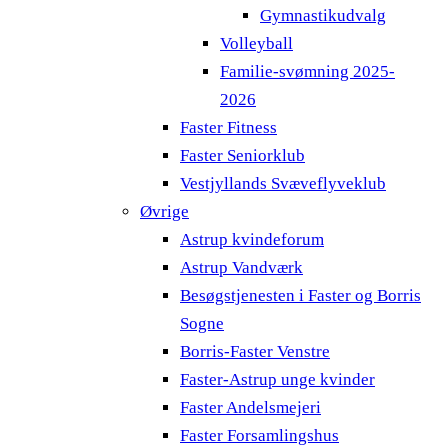
Gymnastikudvalg
Volleyball
Familie-svømning 2025-
2026
Faster Fitness
Faster Seniorklub
Vestjyllands Svæveflyveklub
Øvrige
Astrup kvindeforum
Astrup Vandværk
Besøgstjenesten i Faster og Borris
Sogne
Borris-Faster Venstre
Faster-Astrup unge kvinder
Faster Andelsmejeri
Faster Forsamlingshus