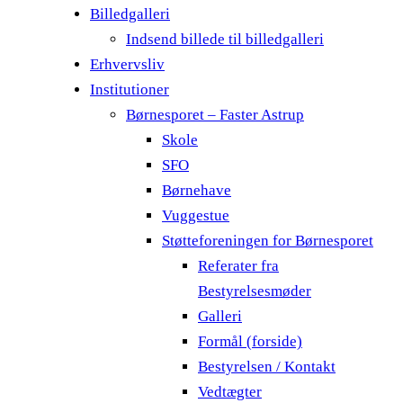
Billedgalleri
Indsend billede til billedgalleri
Erhvervsliv
Institutioner
Børnesporet – Faster Astrup
Skole
SFO
Børnehave
Vuggestue
Støtteforeningen for Børnesporet
Referater fra
Bestyrelsesmøder
Galleri
Formål (forside)
Bestyrelsen / Kontakt
Vedtægter