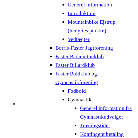
Generel information
Introduktion
Mountainbike Ejstrup
(benyttes pt ikke)
Vedtægter
Borris-Faster Jagtforening
Faster Badmintonklub
Faster Billardklub
Faster Boldklub og
Gymnastikforening
Fodbold
Gymnastik
Generel information fra
Gymnastikudvalget
Træningstider
Kontingent betaling