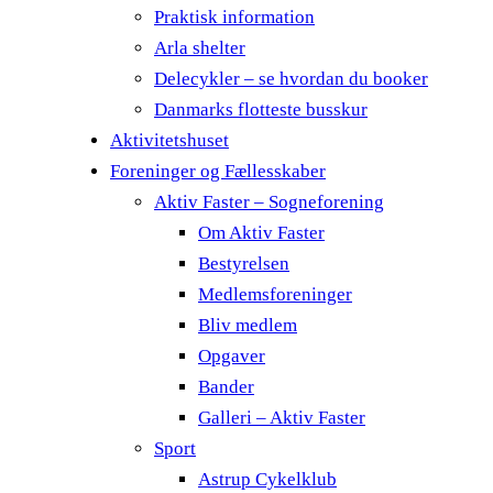
Praktisk information
Arla shelter
Delecykler – se hvordan du booker
Danmarks flotteste busskur
Aktivitetshuset
Foreninger og Fællesskaber
Aktiv Faster – Sogneforening
Om Aktiv Faster
Bestyrelsen
Medlemsforeninger
Bliv medlem
Opgaver
Bander
Galleri – Aktiv Faster
Sport
Astrup Cykelklub