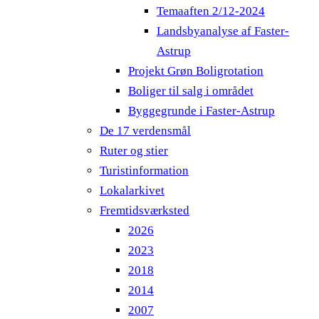
Temaaften 2/12-2024
Landsbyanalyse af Faster-
Astrup
Projekt Grøn Boligrotation
Boliger til salg i området
Byggegrunde i Faster-Astrup
De 17 verdensmål
Ruter og stier
Turistinformation
Lokalarkivet
Fremtidsværksted
2026
2023
2018
2014
2007