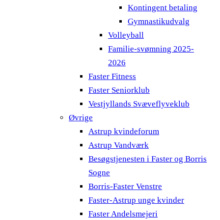
Kontingent betaling
Gymnastikudvalg
Volleyball
Familie-svømning 2025-
2026
Faster Fitness
Faster Seniorklub
Vestjyllands Svæveflyveklub
Øvrige
Astrup kvindeforum
Astrup Vandværk
Besøgstjenesten i Faster og Borris
Sogne
Borris-Faster Venstre
Faster-Astrup unge kvinder
Faster Andelsmejeri