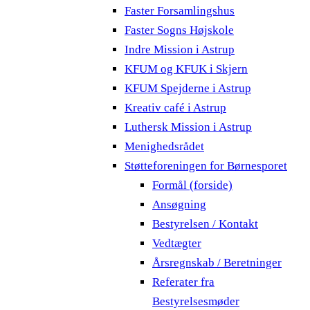
Faster Forsamlingshus
Faster Sogns Højskole
Indre Mission i Astrup
KFUM og KFUK i Skjern
KFUM Spejderne i Astrup
Kreativ café i Astrup
Luthersk Mission i Astrup
Menighedsrådet
Støtteforeningen for Børnesporet
Formål (forside)
Ansøgning
Bestyrelsen / Kontakt
Vedtægter
Årsregnskab / Beretninger
Referater fra
Bestyrelsesmøder