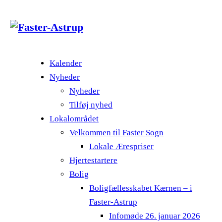
Kalender
Nyheder
Nyheder
Tilføj nyhed
Lokalområdet
Velkommen til Faster Sogn
Lokale Ærespriser
Hjertestartere
Bolig
Boligfællesskabet Kærnen – i
Faster-Astrup
Infomøde 26. januar 2026