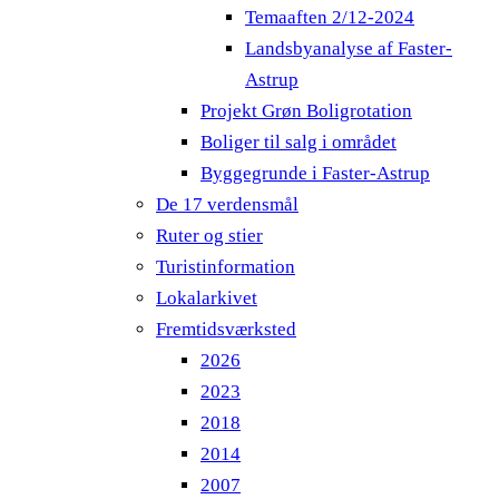
Temaaften 2/12-2024
Landsbyanalyse af Faster-
Astrup
Projekt Grøn Boligrotation
Boliger til salg i området
Byggegrunde i Faster-Astrup
De 17 verdensmål
Ruter og stier
Turistinformation
Lokalarkivet
Fremtidsværksted
2026
2023
2018
2014
2007