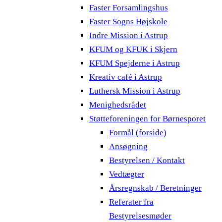
Faster Forsamlingshus
Faster Sogns Højskole
Indre Mission i Astrup
KFUM og KFUK i Skjern
KFUM Spejderne i Astrup
Kreativ café i Astrup
Luthersk Mission i Astrup
Menighedsrådet
Støtteforeningen for Børnesporet
Formål (forside)
Ansøgning
Bestyrelsen / Kontakt
Vedtægter
Årsregnskab / Beretninger
Referater fra
Bestyrelsesmøder