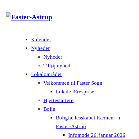
Kalender
Nyheder
Nyheder
Tilføj nyhed
Lokalområdet
Velkommen til Faster Sogn
Lokale Ærespriser
Hjertestartere
Bolig
Boligfællesskabet Kærnen – i
Faster-Astrup
Infomøde 26. januar 2026