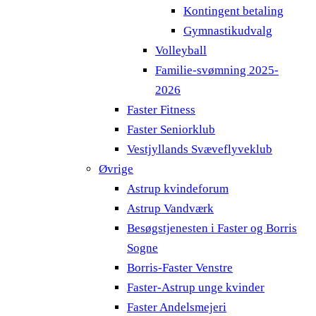
Kontingent betaling
Gymnastikudvalg
Volleyball
Familie-svømning 2025-
2026
Faster Fitness
Faster Seniorklub
Vestjyllands Svæveflyveklub
Øvrige
Astrup kvindeforum
Astrup Vandværk
Besøgstjenesten i Faster og Borris
Sogne
Borris-Faster Venstre
Faster-Astrup unge kvinder
Faster Andelsmejeri