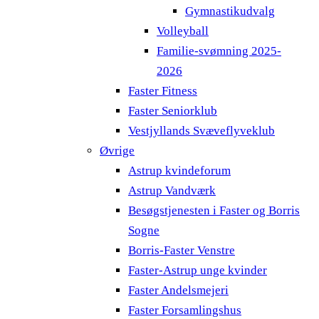
Gymnastikudvalg
Volleyball
Familie-svømning 2025-
2026
Faster Fitness
Faster Seniorklub
Vestjyllands Svæveflyveklub
Øvrige
Astrup kvindeforum
Astrup Vandværk
Besøgstjenesten i Faster og Borris
Sogne
Borris-Faster Venstre
Faster-Astrup unge kvinder
Faster Andelsmejeri
Faster Forsamlingshus