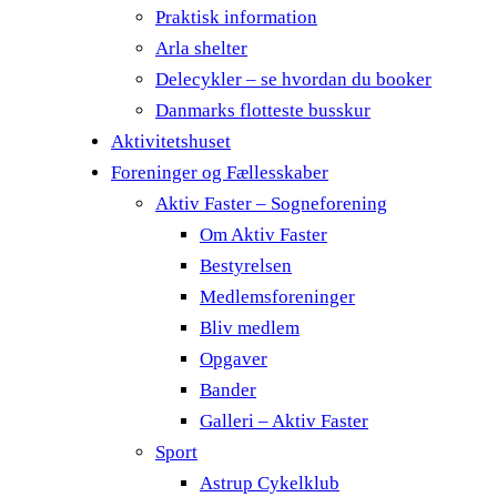
Praktisk information
Arla shelter
Delecykler – se hvordan du booker
Danmarks flotteste busskur
Aktivitetshuset
Foreninger og Fællesskaber
Aktiv Faster – Sogneforening
Om Aktiv Faster
Bestyrelsen
Medlemsforeninger
Bliv medlem
Opgaver
Bander
Galleri – Aktiv Faster
Sport
Astrup Cykelklub