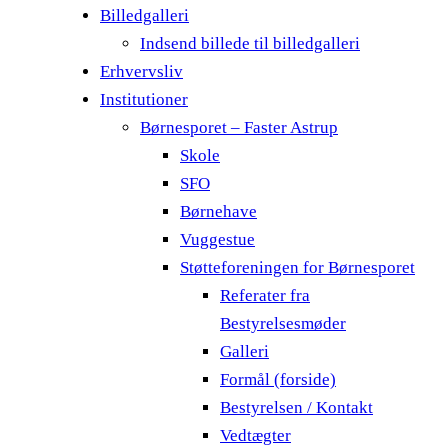
Billedgalleri
Indsend billede til billedgalleri
Erhvervsliv
Institutioner
Børnesporet – Faster Astrup
Skole
SFO
Børnehave
Vuggestue
Støtteforeningen for Børnesporet
Referater fra
Bestyrelsesmøder
Galleri
Formål (forside)
Bestyrelsen / Kontakt
Vedtægter