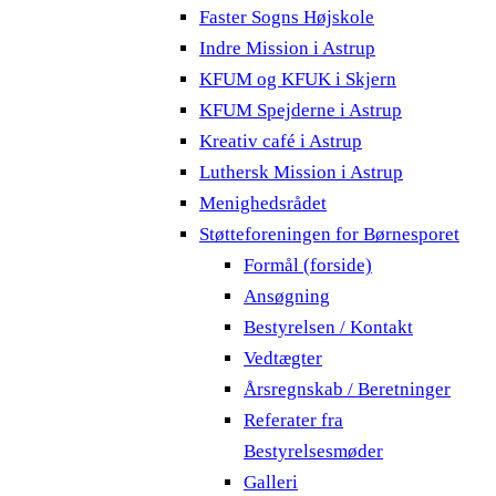
Faster Sogns Højskole
Indre Mission i Astrup
KFUM og KFUK i Skjern
KFUM Spejderne i Astrup
Kreativ café i Astrup
Luthersk Mission i Astrup
Menighedsrådet
Støtteforeningen for Børnesporet
Formål (forside)
Ansøgning
Bestyrelsen / Kontakt
Vedtægter
Årsregnskab / Beretninger
Referater fra
Bestyrelsesmøder
Galleri