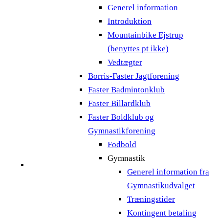
Generel information
Introduktion
Mountainbike Ejstrup
(benyttes pt ikke)
Vedtægter
Borris-Faster Jagtforening
Faster Badmintonklub
Faster Billardklub
Faster Boldklub og
Gymnastikforening
Fodbold
Gymnastik
Generel information fra
Gymnastikudvalget
Træningstider
Kontingent betaling