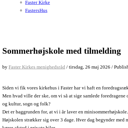
Faster Kirke
FastersHus
Sommerhøjskole med tilmelding
by
Faster Kirkes menighedsråd
/
tirsdag, 26 maj 2026
/
Publis
Siden vi fik vores kirkehus i Faster har vi haft en foredragsrækk
Men hvad ville der ske, om vi så at sige samlede foredragene
og kultur, sogn og folk?
Det er baggrunden for, at vi i år laver en minisommerhøjskole
Højskolen strækker sig over 3 dage. Hver dag begynder med mo
kører afsted i private biler.