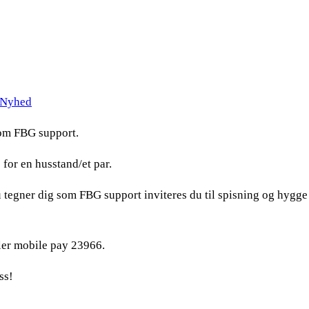
Nyhed
som FBG support.
 for en husstand/et par.
u tegner dig som FBG support inviteres du til spisning og hyg
ler mobile pay 23966.
ss!