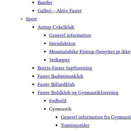
Bander
Galleri – Aktiv Faster
Sport
Astrup Cykelklub
Generel information
Introduktion
Mountainbike Ejstrup (benyttes pt ikke
Vedtægter
Borris-Faster Jagtforening
Faster Badmintonklub
Faster Billardklub
Faster Boldklub og Gymnastikforening
Fodbold
Gymnastik
Generel information fra Gymnast
Træningstider