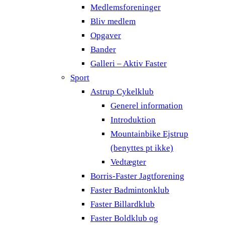
Medlemsforeninger
Bliv medlem
Opgaver
Bander
Galleri – Aktiv Faster
Sport
Astrup Cykelklub
Generel information
Introduktion
Mountainbike Ejstrup
(benyttes pt ikke)
Vedtægter
Borris-Faster Jagtforening
Faster Badmintonklub
Faster Billardklub
Faster Boldklub og