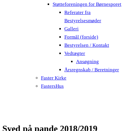
Støtteforeningen for Børnesporet
Referater fra
Bestyrelsesmøder
Galleri
Formål (forside)
Bestyrelsen / Kontakt
Vedtægter
Ansøgning
Årsregnskab / Beretninger
Faster Kirke
FastersHus
Sved på pande 2018/2019