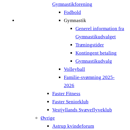
Gymnastikforening
Fodbold
Gymnastik
Generel information fra
Gymnastikudvalget
Træningstider
Kontingent betaling
Gymnastikudvalg
Volleyball
Familie-svømning 2025-
2026
Faster Fitness
Faster Seniorklub
Vestjyllands Svæveflyveklub
Øvrige
Astrup kvindeforum