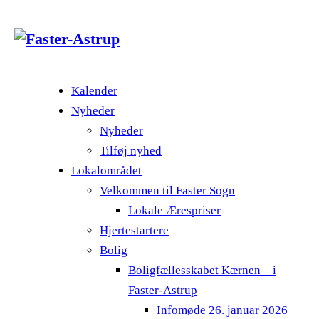
Kalender
Nyheder
Nyheder
Tilføj nyhed
Lokalområdet
Velkommen til Faster Sogn
Lokale Ærespriser
Hjertestartere
Bolig
Boligfællesskabet Kærnen – i
Faster-Astrup
Infomøde 26. januar 2026