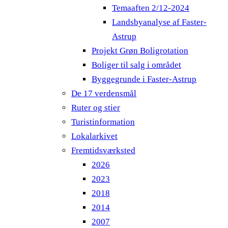
Temaaften 2/12-2024
Landsbyanalyse af Faster-
Astrup
Projekt Grøn Boligrotation
Boliger til salg i området
Byggegrunde i Faster-Astrup
De 17 verdensmål
Ruter og stier
Turistinformation
Lokalarkivet
Fremtidsværksted
2026
2023
2018
2014
2007