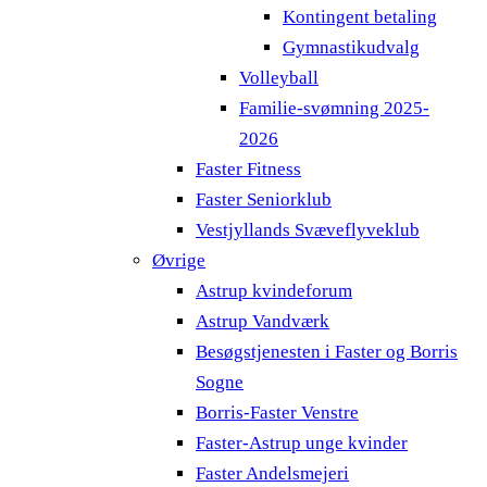
Kontingent betaling
Gymnastikudvalg
Volleyball
Familie-svømning 2025-
2026
Faster Fitness
Faster Seniorklub
Vestjyllands Svæveflyveklub
Øvrige
Astrup kvindeforum
Astrup Vandværk
Besøgstjenesten i Faster og Borris
Sogne
Borris-Faster Venstre
Faster-Astrup unge kvinder
Faster Andelsmejeri