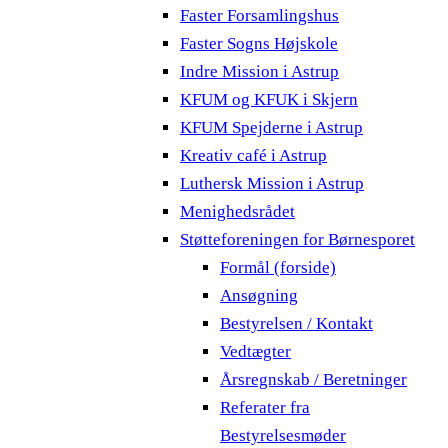
Faster Forsamlingshus
Faster Sogns Højskole
Indre Mission i Astrup
KFUM og KFUK i Skjern
KFUM Spejderne i Astrup
Kreativ café i Astrup
Luthersk Mission i Astrup
Menighedsrådet
Støtteforeningen for Børnesporet
Formål (forside)
Ansøgning
Bestyrelsen / Kontakt
Vedtægter
Årsregnskab / Beretninger
Referater fra
Bestyrelsesmøder