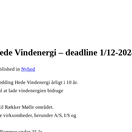
de Vindenergi – deadline 1/12-2024
blished in
Nyhed
dding Hede Vindenergi årligt i 10 år.
l at lade vindenergien bidrage
 til Rækker Mølle området.
ate virksomheder, herunder A/S, I/S og
edlemmer under 25 år.