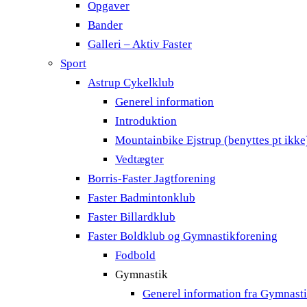
Opgaver
Bander
Galleri – Aktiv Faster
Sport
Astrup Cykelklub
Generel information
Introduktion
Mountainbike Ejstrup (benyttes pt ikke
Vedtægter
Borris-Faster Jagtforening
Faster Badmintonklub
Faster Billardklub
Faster Boldklub og Gymnastikforening
Fodbold
Gymnastik
Generel information fra Gymnast