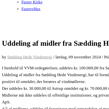
Faster Kirke
FastersHus
Uddeling af midler fra Sædding He
by
Sædding Hede Vindenergi
/
lørdag, 09 november 2024
/
Pu
I henhold til VVM-redegørelsen, uddeles kr. 100.000,00 fra Sæ
Uddeling af midler fra Sædding Hede Vindenergi, har til formå
positivt til området, der berøres af vindmøllerne.
Der uddeles kr. 30.000,00 til Astrup området og kr. 70.000,00
Midlerne må ikke uddeles til offentlige institutioner, og priv
ApS.
4/7 af midlerne, uddeles til foreninger med størstedelen af m