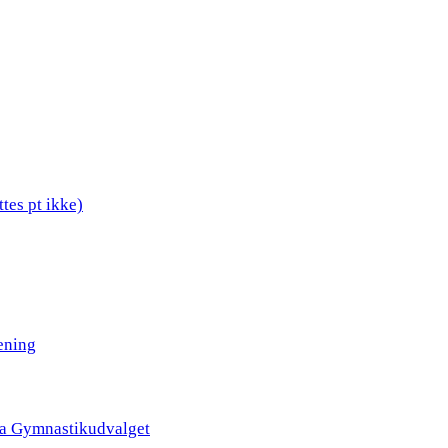
tes pt ikke)
ening
ra Gymnastikudvalget