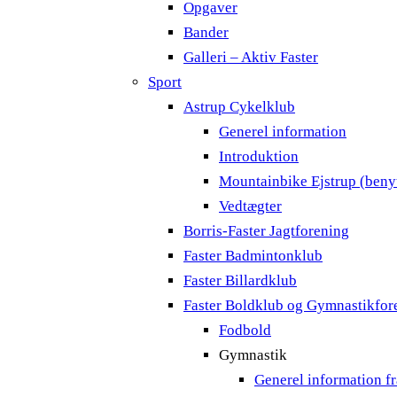
Opgaver
Bander
Galleri – Aktiv Faster
Sport
Astrup Cykelklub
Generel information
Introduktion
Mountainbike Ejstrup (benyt
Vedtægter
Borris-Faster Jagtforening
Faster Badmintonklub
Faster Billardklub
Faster Boldklub og Gymnastikfor
Fodbold
Gymnastik
Generel information f