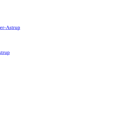
ter-Astrup
strup