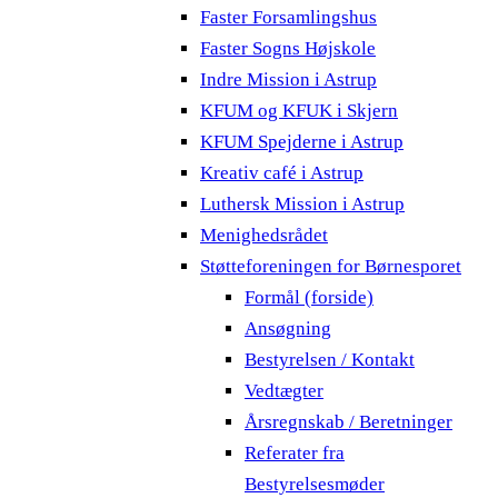
Faster Forsamlingshus
Faster Sogns Højskole
Indre Mission i Astrup
KFUM og KFUK i Skjern
KFUM Spejderne i Astrup
Kreativ café i Astrup
Luthersk Mission i Astrup
Menighedsrådet
Støtteforeningen for Børnesporet
Formål (forside)
Ansøgning
Bestyrelsen / Kontakt
Vedtægter
Årsregnskab / Beretninger
Referater fra
Bestyrelsesmøder