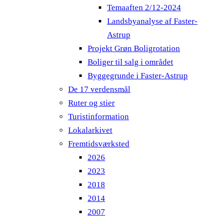
Temaaften 2/12-2024
Landsbyanalyse af Faster-
Astrup
Projekt Grøn Boligrotation
Boliger til salg i området
Byggegrunde i Faster-Astrup
De 17 verdensmål
Ruter og stier
Turistinformation
Lokalarkivet
Fremtidsværksted
2026
2023
2018
2014
2007