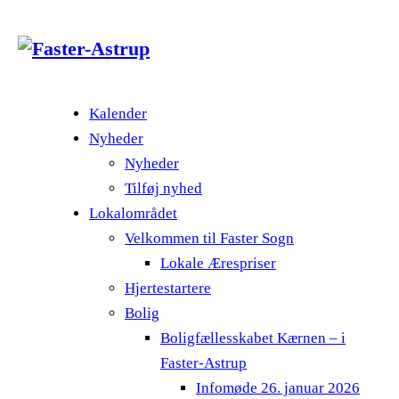
Kalender
Nyheder
Nyheder
Tilføj nyhed
Lokalområdet
Velkommen til Faster Sogn
Lokale Ærespriser
Hjertestartere
Bolig
Boligfællesskabet Kærnen – i
Faster-Astrup
Infomøde 26. januar 2026