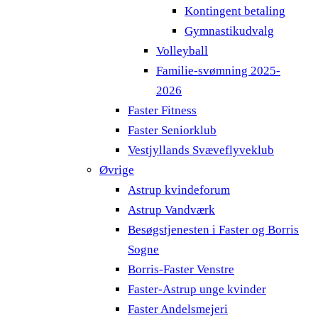
Kontingent betaling
Gymnastikudvalg
Volleyball
Familie-svømning 2025-
2026
Faster Fitness
Faster Seniorklub
Vestjyllands Svæveflyveklub
Øvrige
Astrup kvindeforum
Astrup Vandværk
Besøgstjenesten i Faster og Borris
Sogne
Borris-Faster Venstre
Faster-Astrup unge kvinder
Faster Andelsmejeri