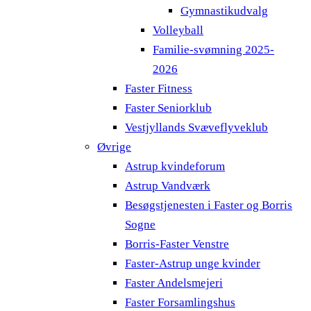
Gymnastikudvalg
Volleyball
Familie-svømning 2025-
2026
Faster Fitness
Faster Seniorklub
Vestjyllands Svæveflyveklub
Øvrige
Astrup kvindeforum
Astrup Vandværk
Besøgstjenesten i Faster og Borris
Sogne
Borris-Faster Venstre
Faster-Astrup unge kvinder
Faster Andelsmejeri
Faster Forsamlingshus