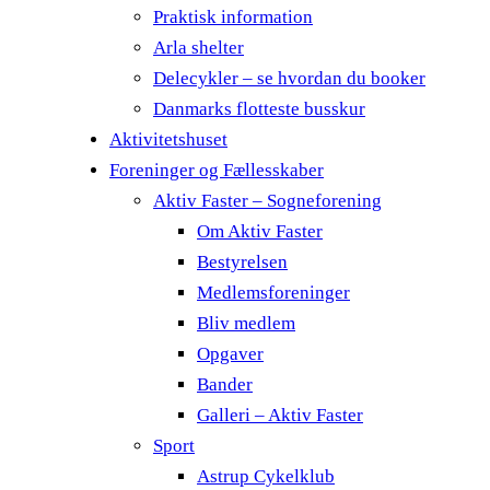
Praktisk information
Arla shelter
Delecykler – se hvordan du booker
Danmarks flotteste busskur
Aktivitetshuset
Foreninger og Fællesskaber
Aktiv Faster – Sogneforening
Om Aktiv Faster
Bestyrelsen
Medlemsforeninger
Bliv medlem
Opgaver
Bander
Galleri – Aktiv Faster
Sport
Astrup Cykelklub