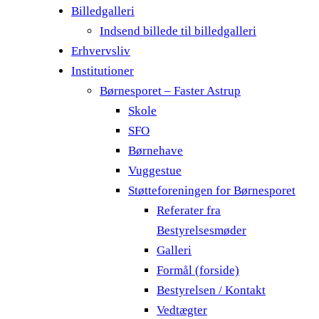
Billedgalleri
Indsend billede til billedgalleri
Erhvervsliv
Institutioner
Børnesporet – Faster Astrup
Skole
SFO
Børnehave
Vuggestue
Støtteforeningen for Børnesporet
Referater fra
Bestyrelsesmøder
Galleri
Formål (forside)
Bestyrelsen / Kontakt
Vedtægter