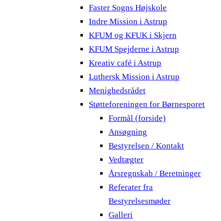
Faster Sogns Højskole
Indre Mission i Astrup
KFUM og KFUK i Skjern
KFUM Spejderne i Astrup
Kreativ café i Astrup
Luthersk Mission i Astrup
Menighedsrådet
Støtteforeningen for Børnesporet
Formål (forside)
Ansøgning
Bestyrelsen / Kontakt
Vedtægter
Årsregnskab / Beretninger
Referater fra
Bestyrelsesmøder
Galleri