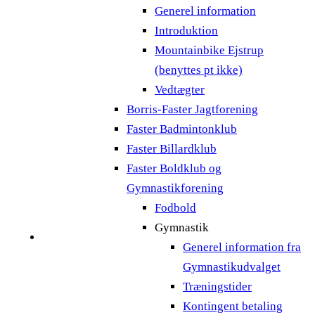
Generel information
Introduktion
Mountainbike Ejstrup
(benyttes pt ikke)
Vedtægter
Borris-Faster Jagtforening
Faster Badmintonklub
Faster Billardklub
Faster Boldklub og
Gymnastikforening
Fodbold
Gymnastik
Generel information fra
Gymnastikudvalget
Træningstider
Kontingent betaling