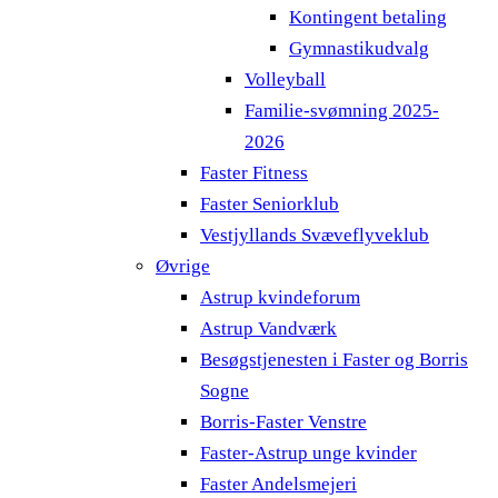
Kontingent betaling
Gymnastikudvalg
Volleyball
Familie-svømning 2025-
2026
Faster Fitness
Faster Seniorklub
Vestjyllands Svæveflyveklub
Øvrige
Astrup kvindeforum
Astrup Vandværk
Besøgstjenesten i Faster og Borris
Sogne
Borris-Faster Venstre
Faster-Astrup unge kvinder
Faster Andelsmejeri