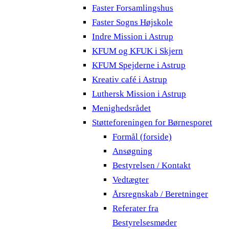
Faster Forsamlingshus
Faster Sogns Højskole
Indre Mission i Astrup
KFUM og KFUK i Skjern
KFUM Spejderne i Astrup
Kreativ café i Astrup
Luthersk Mission i Astrup
Menighedsrådet
Støtteforeningen for Børnesporet
Formål (forside)
Ansøgning
Bestyrelsen / Kontakt
Vedtægter
Årsregnskab / Beretninger
Referater fra
Bestyrelsesmøder