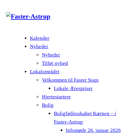
Kalender
Nyheder
Nyheder
Tilføj nyhed
Lokalområdet
Velkommen til Faster Sogn
Lokale Ærespriser
Hjertestartere
Bolig
Boligfællesskabet Kærnen – i
Faster-Astrup
Infomøde 26. januar 2026