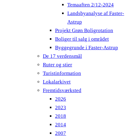
Temaaften 2/12-2024
Landsbyanalyse af Faster-
Astrup
Projekt Grøn Boligrotation
Boliger til salg i området
Byggegrunde i Faster-Astrup
De 17 verdensmål
Ruter og stier
Turistinformation
Lokalarkivet
Fremtidsværksted
2026
2023
2018
2014
2007