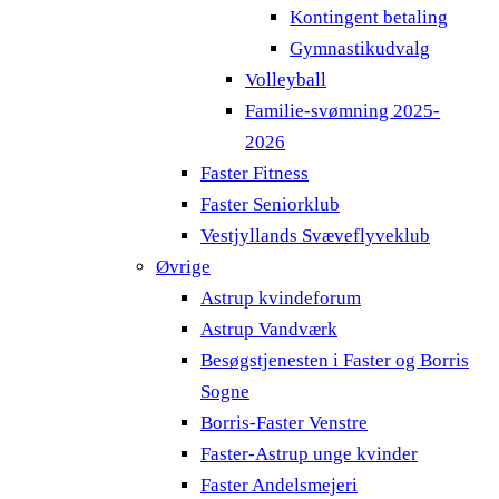
Kontingent betaling
Gymnastikudvalg
Volleyball
Familie-svømning 2025-
2026
Faster Fitness
Faster Seniorklub
Vestjyllands Svæveflyveklub
Øvrige
Astrup kvindeforum
Astrup Vandværk
Besøgstjenesten i Faster og Borris
Sogne
Borris-Faster Venstre
Faster-Astrup unge kvinder
Faster Andelsmejeri