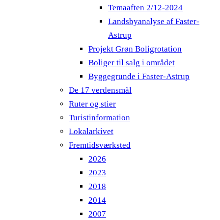
Temaaften 2/12-2024
Landsbyanalyse af Faster-
Astrup
Projekt Grøn Boligrotation
Boliger til salg i området
Byggegrunde i Faster-Astrup
De 17 verdensmål
Ruter og stier
Turistinformation
Lokalarkivet
Fremtidsværksted
2026
2023
2018
2014
2007