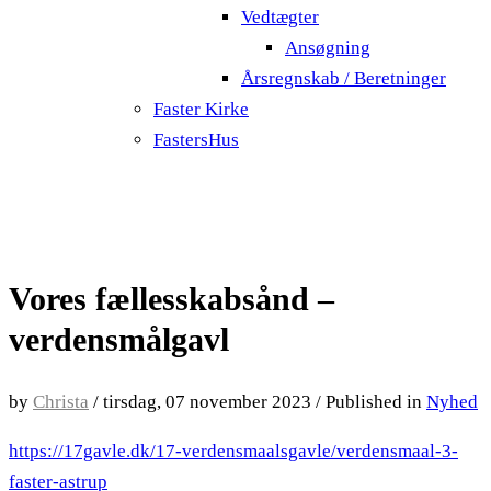
Vedtægter
Ansøgning
Årsregnskab / Beretninger
Faster Kirke
FastersHus
Vores fællesskabsånd –
verdensmålgavl
by
Christa
/
tirsdag, 07 november 2023
/
Published in
Nyhed
https://17gavle.dk/17-verdensmaalsgavle/verdensmaal-3-
faster-astrup