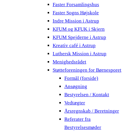
Faster Forsamlingshus
Faster Sogns Højskole
Indre Mission i Astrup
KFUM og KFUK i Skjern
KFUM Spejderne i Astrup
Kreativ café i Astrup
Luthersk Mission i Astrup
Menighedsrådet
Støtteforeningen for Børnesporet
Formål (forside)
Ansøgning
Bestyrelsen / Kontakt
Vedtægter
Årsregnskab / Beretninger
Referater fra
Bestyrelsesmøder