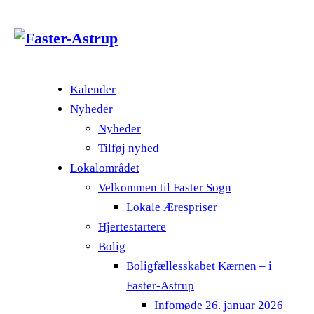
Kalender
Nyheder
Nyheder
Tilføj nyhed
Lokalområdet
Velkommen til Faster Sogn
Lokale Ærespriser
Hjertestartere
Bolig
Boligfællesskabet Kærnen – i
Faster-Astrup
Infomøde 26. januar 2026