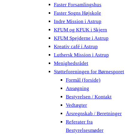
Faster Forsamlingshus
Faster Sogns Højskole
Indre Mission i Astrup
KFUM og KFUK i Skjern
KFUM Spejderne i Astrup
Kreativ café i Astrup
Luthersk Mission i Astrup
Menighedsrådet
Støtteforeningen for Børnesporet
Formål (forside)
Ansøgning
Bestyrelsen / Kontakt
Vedtægter
Årsregnskab / Beretninger
Referater fra
Bestyrelsesmøder