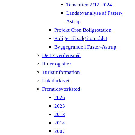
Temaaften 2/12-2024
Landsbyanalyse af Faster-
Astrup
Projekt Grøn Boligrotation
Boliger til salg i området
Byggegrunde i Faster-Astrup
De 17 verdensmål
Ruter og stier
Turistinformation
Lokalarkivet
Fremtidsværksted
2026
2023
2018
2014
2007