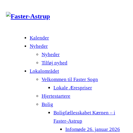
Kalender
Nyheder
Nyheder
Tilføj nyhed
Lokalområdet
Velkommen til Faster Sogn
Lokale Ærespriser
Hjertestartere
Bolig
Boligfællesskabet Kærnen – i
Faster-Astrup
Infomøde 26. januar 2026