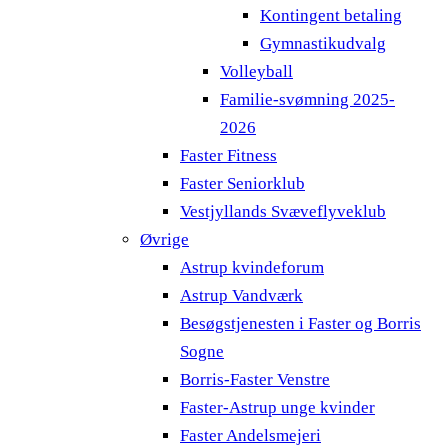
Kontingent betaling
Gymnastikudvalg
Volleyball
Familie-svømning 2025-
2026
Faster Fitness
Faster Seniorklub
Vestjyllands Svæveflyveklub
Øvrige
Astrup kvindeforum
Astrup Vandværk
Besøgstjenesten i Faster og Borris
Sogne
Borris-Faster Venstre
Faster-Astrup unge kvinder
Faster Andelsmejeri