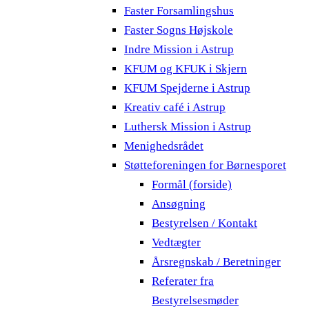
Faster Forsamlingshus
Faster Sogns Højskole
Indre Mission i Astrup
KFUM og KFUK i Skjern
KFUM Spejderne i Astrup
Kreativ café i Astrup
Luthersk Mission i Astrup
Menighedsrådet
Støtteforeningen for Børnesporet
Formål (forside)
Ansøgning
Bestyrelsen / Kontakt
Vedtægter
Årsregnskab / Beretninger
Referater fra
Bestyrelsesmøder