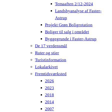
Temaaften 2/12-2024
Landsbyanalyse af Faster-
Astrup
Projekt Grøn Boligrotation
Boliger til salg i området
Byggegrunde i Faster-Astrup
De 17 verdensmål
Ruter og stier
Turistinformation
Lokalarkivet
Fremtidsværksted
2026
2023
2018
2014
2007