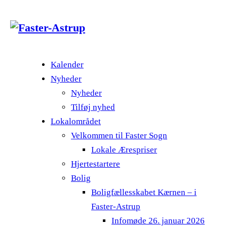
Kalender
Nyheder
Nyheder
Tilføj nyhed
Lokalområdet
Velkommen til Faster Sogn
Lokale Ærespriser
Hjertestartere
Bolig
Boligfællesskabet Kærnen – i
Faster-Astrup
Infomøde 26. januar 2026