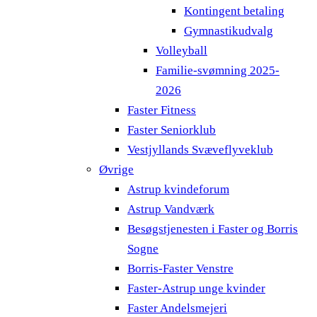
Kontingent betaling
Gymnastikudvalg
Volleyball
Familie-svømning 2025-
2026
Faster Fitness
Faster Seniorklub
Vestjyllands Svæveflyveklub
Øvrige
Astrup kvindeforum
Astrup Vandværk
Besøgstjenesten i Faster og Borris
Sogne
Borris-Faster Venstre
Faster-Astrup unge kvinder
Faster Andelsmejeri