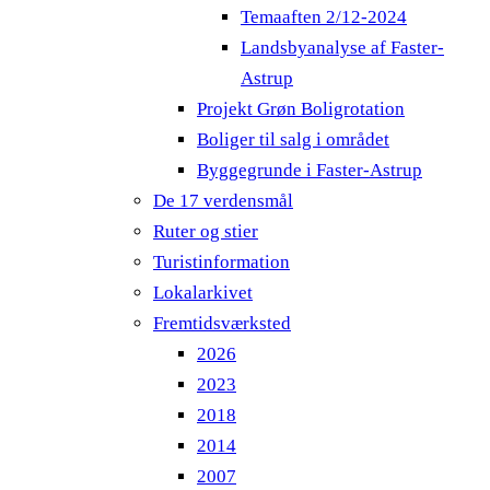
Temaaften 2/12-2024
Landsbyanalyse af Faster-
Astrup
Projekt Grøn Boligrotation
Boliger til salg i området
Byggegrunde i Faster-Astrup
De 17 verdensmål
Ruter og stier
Turistinformation
Lokalarkivet
Fremtidsværksted
2026
2023
2018
2014
2007