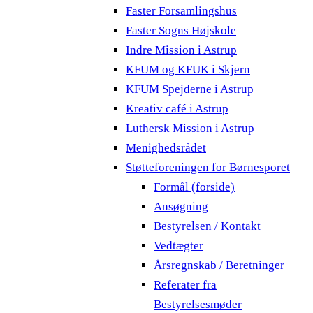
Faster Forsamlingshus
Faster Sogns Højskole
Indre Mission i Astrup
KFUM og KFUK i Skjern
KFUM Spejderne i Astrup
Kreativ café i Astrup
Luthersk Mission i Astrup
Menighedsrådet
Støtteforeningen for Børnesporet
Formål (forside)
Ansøgning
Bestyrelsen / Kontakt
Vedtægter
Årsregnskab / Beretninger
Referater fra
Bestyrelsesmøder