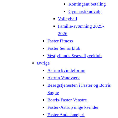
Kontingent betaling
Gymnastikudvalg
Volleyball
Familie-svømning 2025-
2026
Faster Fitness
Faster Seniorklub
Vestjyllands Svæveflyveklub
Øvrige
Astrup kvindeforum
Astrup Vandværk
Besøgstjenesten i Faster og Borris
Sogne
Borris-Faster Venstre
Faster-Astrup unge kvinder
Faster Andelsmejeri