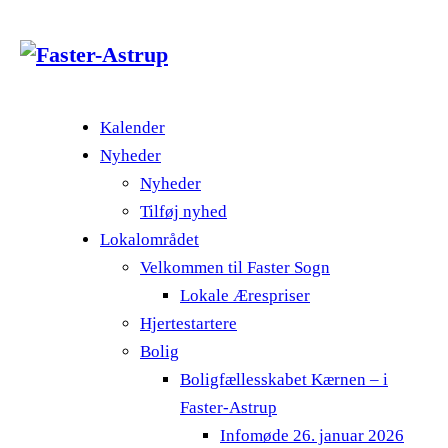
Kalender
Nyheder
Nyheder
Tilføj nyhed
Lokalområdet
Velkommen til Faster Sogn
Lokale Ærespriser
Hjertestartere
Bolig
Boligfællesskabet Kærnen – i
Faster-Astrup
Infomøde 26. januar 2026