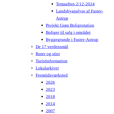
Temaaften 2/12-2024
Landsbyanalyse af Faster-
Astrup
Projekt Grøn Boligrotation
Boliger til salg i området
Byggegrunde i Faster-Astrup
De 17 verdensmål
Ruter og stier
Turistinformation
Lokalarkivet
Fremtidsværksted
2026
2023
2018
2014
2007