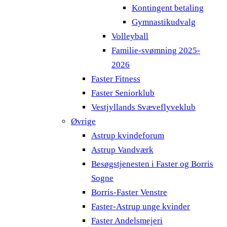
Kontingent betaling
Gymnastikudvalg
Volleyball
Familie-svømning 2025-
2026
Faster Fitness
Faster Seniorklub
Vestjyllands Svæveflyveklub
Øvrige
Astrup kvindeforum
Astrup Vandværk
Besøgstjenesten i Faster og Borris
Sogne
Borris-Faster Venstre
Faster-Astrup unge kvinder
Faster Andelsmejeri