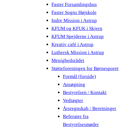
Faster Forsamlingshus
Faster Sogns Højskole
Indre Mission i Astrup
KFUM og KFUK i Skjern
KFUM Spejderne i Astrup
Kreativ café i Astrup
Luthersk Mission i Astrup
Menighedsrådet
Støtteforeningen for Børnesporet
Formål (forside)
Ansøgning
Bestyrelsen / Kontakt
Vedtægter
Årsregnskab / Beretninger
Referater fra
Bestyrelsesmøder