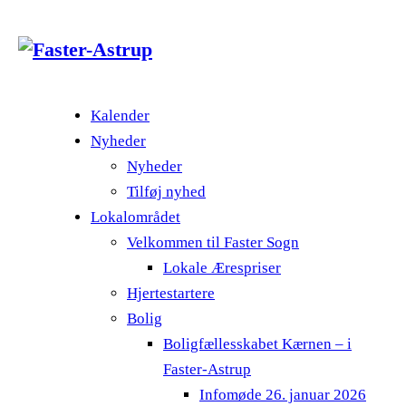
Kalender
Nyheder
Nyheder
Tilføj nyhed
Lokalområdet
Velkommen til Faster Sogn
Lokale Ærespriser
Hjertestartere
Bolig
Boligfællesskabet Kærnen – i
Faster-Astrup
Infomøde 26. januar 2026