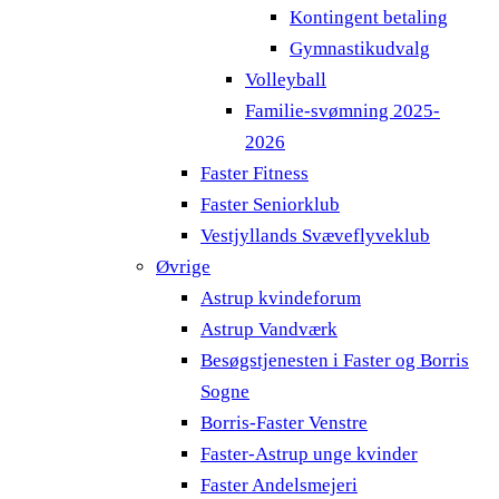
Kontingent betaling
Gymnastikudvalg
Volleyball
Familie-svømning 2025-
2026
Faster Fitness
Faster Seniorklub
Vestjyllands Svæveflyveklub
Øvrige
Astrup kvindeforum
Astrup Vandværk
Besøgstjenesten i Faster og Borris
Sogne
Borris-Faster Venstre
Faster-Astrup unge kvinder
Faster Andelsmejeri