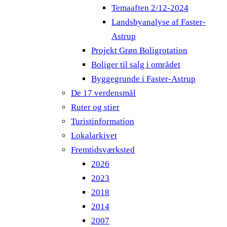
Temaaften 2/12-2024
Landsbyanalyse af Faster-
Astrup
Projekt Grøn Boligrotation
Boliger til salg i området
Byggegrunde i Faster-Astrup
De 17 verdensmål
Ruter og stier
Turistinformation
Lokalarkivet
Fremtidsværksted
2026
2023
2018
2014
2007