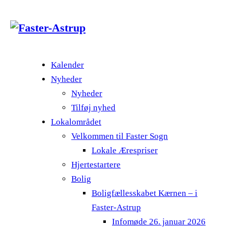
Kalender
Nyheder
Nyheder
Tilføj nyhed
Lokalområdet
Velkommen til Faster Sogn
Lokale Ærespriser
Hjertestartere
Bolig
Boligfællesskabet Kærnen – i
Faster-Astrup
Infomøde 26. januar 2026