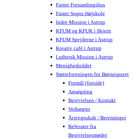
Faster Forsamlingshus
Faster Sogns Højskole
Indre Mission i Astrup
KFUM og KFUK i Skjern
KFUM Spejderne i Astrup
Kreativ café i Astrup
Luthersk Mission i Astrup
Menighedsrådet
Støtteforeningen for Børnesporet
Formål (forside)
Ansøgning
Bestyrelsen / Kontakt
Vedtægter
Årsregnskab / Beretninger
Referater fra
Bestyrelsesmøder