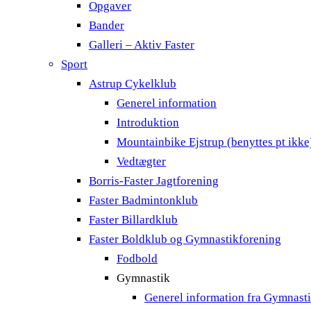
Opgaver
Bander
Galleri – Aktiv Faster
Sport
Astrup Cykelklub
Generel information
Introduktion
Mountainbike Ejstrup (benyttes pt ikke
Vedtægter
Borris-Faster Jagtforening
Faster Badmintonklub
Faster Billardklub
Faster Boldklub og Gymnastikforening
Fodbold
Gymnastik
Generel information fra Gymnast