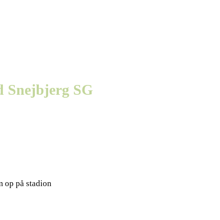
d Snejbjerg SG
m op på stadion