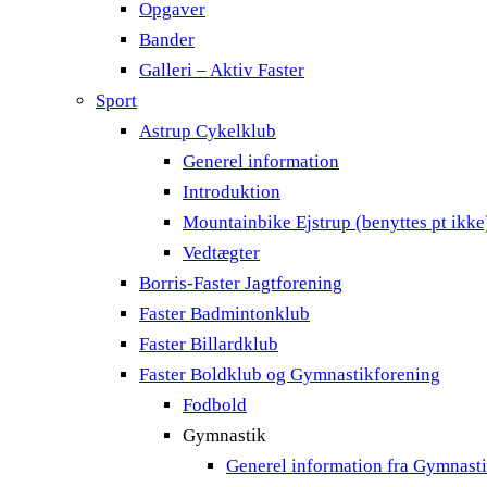
Opgaver
Bander
Galleri – Aktiv Faster
Sport
Astrup Cykelklub
Generel information
Introduktion
Mountainbike Ejstrup (benyttes pt ikke
Vedtægter
Borris-Faster Jagtforening
Faster Badmintonklub
Faster Billardklub
Faster Boldklub og Gymnastikforening
Fodbold
Gymnastik
Generel information fra Gymnast