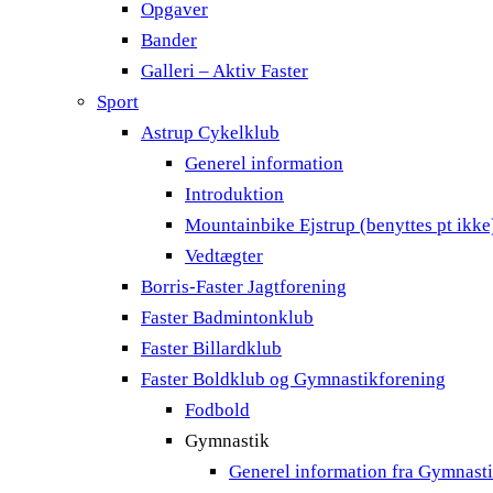
Opgaver
Bander
Galleri – Aktiv Faster
Sport
Astrup Cykelklub
Generel information
Introduktion
Mountainbike Ejstrup (benyttes pt ikke
Vedtægter
Borris-Faster Jagtforening
Faster Badmintonklub
Faster Billardklub
Faster Boldklub og Gymnastikforening
Fodbold
Gymnastik
Generel information fra Gymnast