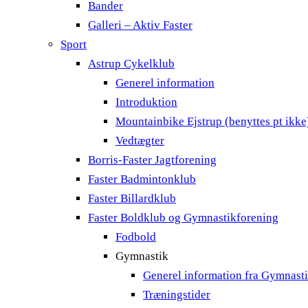
Bander
Galleri – Aktiv Faster
Sport
Astrup Cykelklub
Generel information
Introduktion
Mountainbike Ejstrup (benyttes pt ikke
Vedtægter
Borris-Faster Jagtforening
Faster Badmintonklub
Faster Billardklub
Faster Boldklub og Gymnastikforening
Fodbold
Gymnastik
Generel information fra Gymnast
Træningstider