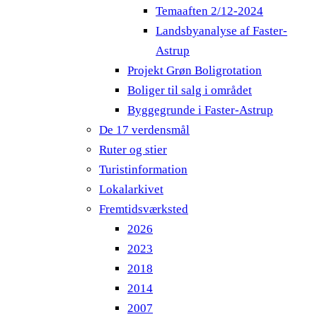
Temaaften 2/12-2024
Landsbyanalyse af Faster-
Astrup
Projekt Grøn Boligrotation
Boliger til salg i området
Byggegrunde i Faster-Astrup
De 17 verdensmål
Ruter og stier
Turistinformation
Lokalarkivet
Fremtidsværksted
2026
2023
2018
2014
2007