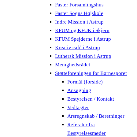
Faster Forsamlingshus
Faster Sogns Højskole
Indre Mission i Astrup
KFUM og KFUK i Skjern
KFUM Spejderne i Astrup
Kreativ café i Astrup
Luthersk Mission i Astrup
Menighedsrådet
Støtteforeningen for Børnesporet
Formål (forside)
Ansøgning
Bestyrelsen / Kontakt
Vedtægter
Årsregnskab / Beretninger
Referater fra
Bestyrelsesmøder