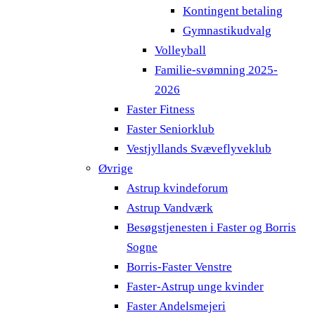
Kontingent betaling
Gymnastikudvalg
Volleyball
Familie-svømning 2025-
2026
Faster Fitness
Faster Seniorklub
Vestjyllands Svæveflyveklub
Øvrige
Astrup kvindeforum
Astrup Vandværk
Besøgstjenesten i Faster og Borris
Sogne
Borris-Faster Venstre
Faster-Astrup unge kvinder
Faster Andelsmejeri