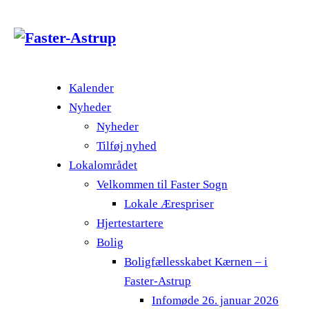
Kalender
Nyheder
Nyheder
Tilføj nyhed
Lokalområdet
Velkommen til Faster Sogn
Lokale Ærespriser
Hjertestartere
Bolig
Boligfællesskabet Kærnen – i
Faster-Astrup
Infomøde 26. januar 2026