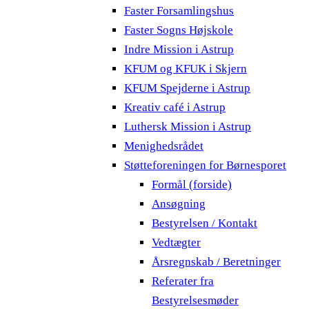
Faster Forsamlingshus
Faster Sogns Højskole
Indre Mission i Astrup
KFUM og KFUK i Skjern
KFUM Spejderne i Astrup
Kreativ café i Astrup
Luthersk Mission i Astrup
Menighedsrådet
Støtteforeningen for Børnesporet
Formål (forside)
Ansøgning
Bestyrelsen / Kontakt
Vedtægter
Årsregnskab / Beretninger
Referater fra
Bestyrelsesmøder