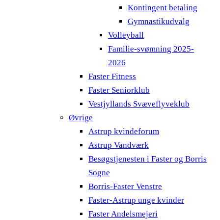
Kontingent betaling
Gymnastikudvalg
Volleyball
Familie-svømning 2025-
2026
Faster Fitness
Faster Seniorklub
Vestjyllands Svæveflyveklub
Øvrige
Astrup kvindeforum
Astrup Vandværk
Besøgstjenesten i Faster og Borris
Sogne
Borris-Faster Venstre
Faster-Astrup unge kvinder
Faster Andelsmejeri