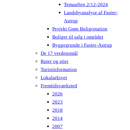
Temaaften 2/12-2024
Landsbyanalyse af Faster-
Astrup
Projekt Grøn Boligrotation
Boliger til salg i området
Byggegrunde i Faster-Astrup
De 17 verdensmål
Ruter og stier
Turistinformation
Lokalarkivet
Fremtidsværksted
2026
2023
2018
2014
2007