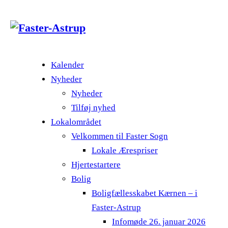
Kalender
Nyheder
Nyheder
Tilføj nyhed
Lokalområdet
Velkommen til Faster Sogn
Lokale Ærespriser
Hjertestartere
Bolig
Boligfællesskabet Kærnen – i
Faster-Astrup
Infomøde 26. januar 2026