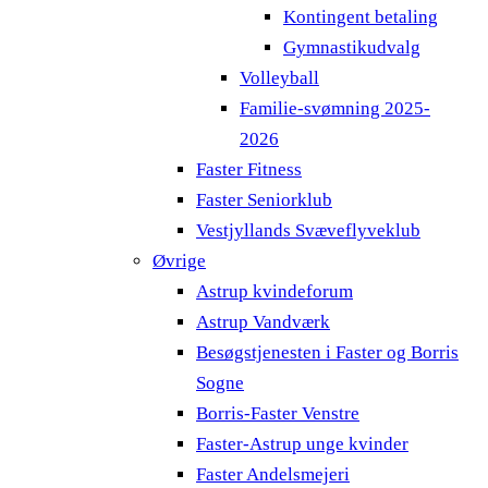
Kontingent betaling
Gymnastikudvalg
Volleyball
Familie-svømning 2025-
2026
Faster Fitness
Faster Seniorklub
Vestjyllands Svæveflyveklub
Øvrige
Astrup kvindeforum
Astrup Vandværk
Besøgstjenesten i Faster og Borris
Sogne
Borris-Faster Venstre
Faster-Astrup unge kvinder
Faster Andelsmejeri