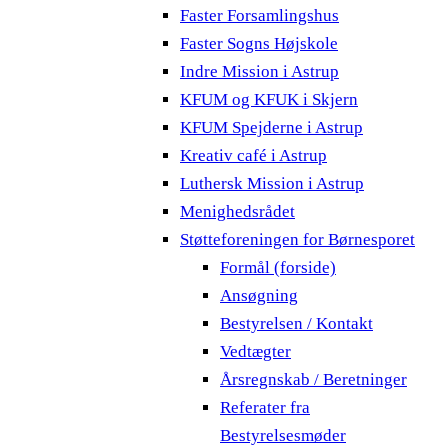
Faster Forsamlingshus
Faster Sogns Højskole
Indre Mission i Astrup
KFUM og KFUK i Skjern
KFUM Spejderne i Astrup
Kreativ café i Astrup
Luthersk Mission i Astrup
Menighedsrådet
Støtteforeningen for Børnesporet
Formål (forside)
Ansøgning
Bestyrelsen / Kontakt
Vedtægter
Årsregnskab / Beretninger
Referater fra
Bestyrelsesmøder