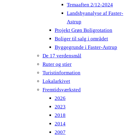
Temaaften 2/12-2024
Landsbyanalyse af Faster-
Astrup
Projekt Grøn Boligrotation
Boliger til salg i området
Byggegrunde i Faster-Astrup
De 17 verdensmål
Ruter og stier
Turistinformation
Lokalarkivet
Fremtidsværksted
2026
2023
2018
2014
2007