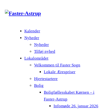
Kalender
Nyheder
Nyheder
Tilføj nyhed
Lokalområdet
Velkommen til Faster Sogn
Lokale Ærespriser
Hjertestartere
Bolig
Boligfællesskabet Kærnen – i
Faster-Astrup
Infomøde 26. januar 2026