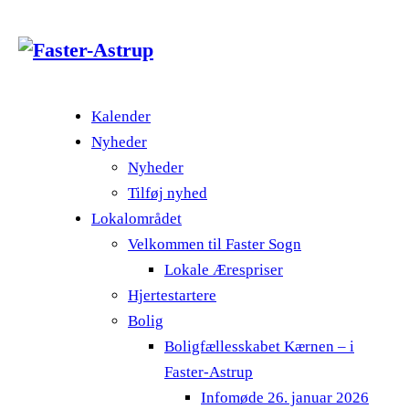
Kalender
Nyheder
Nyheder
Tilføj nyhed
Lokalområdet
Velkommen til Faster Sogn
Lokale Ærespriser
Hjertestartere
Bolig
Boligfællesskabet Kærnen – i
Faster-Astrup
Infomøde 26. januar 2026