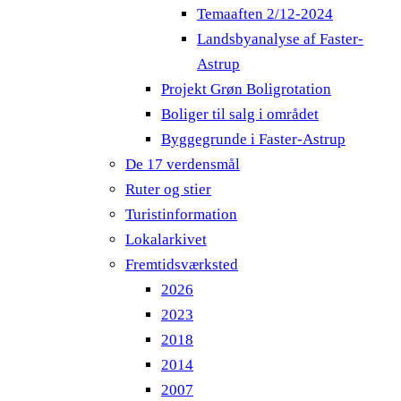
Temaaften 2/12-2024
Landsbyanalyse af Faster-
Astrup
Projekt Grøn Boligrotation
Boliger til salg i området
Byggegrunde i Faster-Astrup
De 17 verdensmål
Ruter og stier
Turistinformation
Lokalarkivet
Fremtidsværksted
2026
2023
2018
2014
2007