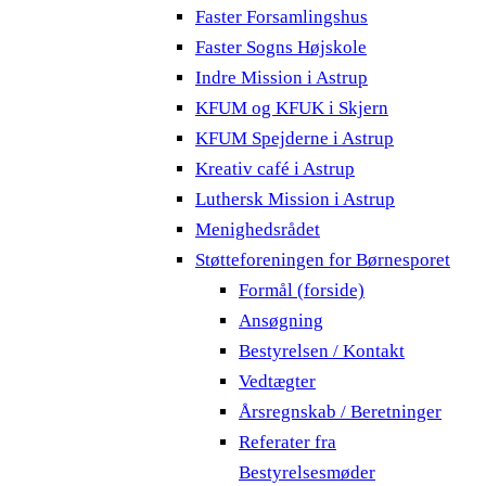
Faster Forsamlingshus
Faster Sogns Højskole
Indre Mission i Astrup
KFUM og KFUK i Skjern
KFUM Spejderne i Astrup
Kreativ café i Astrup
Luthersk Mission i Astrup
Menighedsrådet
Støtteforeningen for Børnesporet
Formål (forside)
Ansøgning
Bestyrelsen / Kontakt
Vedtægter
Årsregnskab / Beretninger
Referater fra
Bestyrelsesmøder