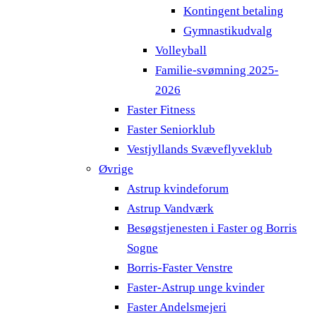
Kontingent betaling
Gymnastikudvalg
Volleyball
Familie-svømning 2025-
2026
Faster Fitness
Faster Seniorklub
Vestjyllands Svæveflyveklub
Øvrige
Astrup kvindeforum
Astrup Vandværk
Besøgstjenesten i Faster og Borris
Sogne
Borris-Faster Venstre
Faster-Astrup unge kvinder
Faster Andelsmejeri