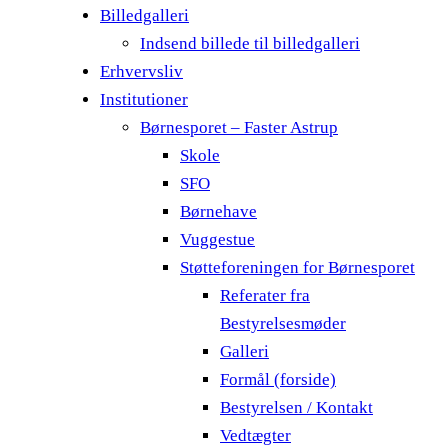
Billedgalleri
Indsend billede til billedgalleri
Erhvervsliv
Institutioner
Børnesporet – Faster Astrup
Skole
SFO
Børnehave
Vuggestue
Støtteforeningen for Børnesporet
Referater fra
Bestyrelsesmøder
Galleri
Formål (forside)
Bestyrelsen / Kontakt
Vedtægter