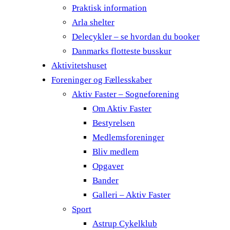
Praktisk information
Arla shelter
Delecykler – se hvordan du booker
Danmarks flotteste busskur
Aktivitetshuset
Foreninger og Fællesskaber
Aktiv Faster – Sogneforening
Om Aktiv Faster
Bestyrelsen
Medlemsforeninger
Bliv medlem
Opgaver
Bander
Galleri – Aktiv Faster
Sport
Astrup Cykelklub