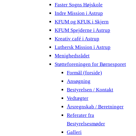
Faster Sogns Højskole
Indre Mission i Astrup
KFUM og KFUK i Skjern
KFUM Spejderne i Astrup
Kreativ café i Astrup
Luthersk Mission i Astrup
Menighedsrådet
Støtteforeningen for Børnesporet
Formål (forside)
Ansøgning
Bestyrelsen / Kontakt
Vedtægter
Årsregnskab / Beretninger
Referater fra
Bestyrelsesmøder
Galleri