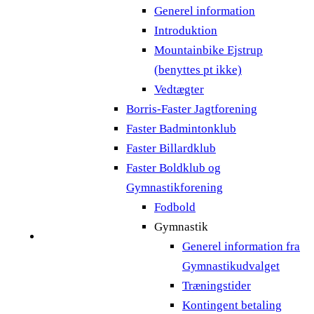
Generel information
Introduktion
Mountainbike Ejstrup
(benyttes pt ikke)
Vedtægter
Borris-Faster Jagtforening
Faster Badmintonklub
Faster Billardklub
Faster Boldklub og
Gymnastikforening
Fodbold
Gymnastik
Generel information fra
Gymnastikudvalget
Træningstider
Kontingent betaling