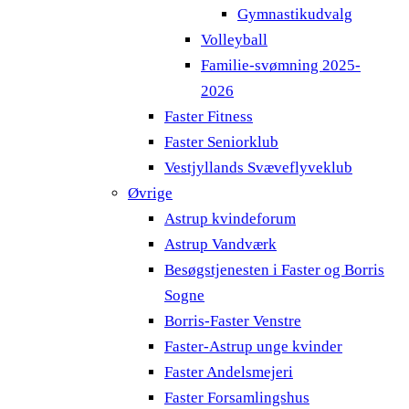
Gymnastikudvalg
Volleyball
Familie-svømning 2025-
2026
Faster Fitness
Faster Seniorklub
Vestjyllands Svæveflyveklub
Øvrige
Astrup kvindeforum
Astrup Vandværk
Besøgstjenesten i Faster og Borris
Sogne
Borris-Faster Venstre
Faster-Astrup unge kvinder
Faster Andelsmejeri
Faster Forsamlingshus