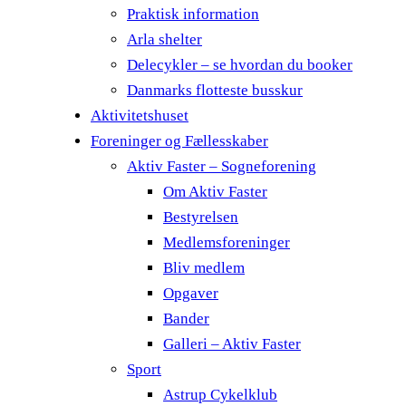
Praktisk information
Arla shelter
Delecykler – se hvordan du booker
Danmarks flotteste busskur
Aktivitetshuset
Foreninger og Fællesskaber
Aktiv Faster – Sogneforening
Om Aktiv Faster
Bestyrelsen
Medlemsforeninger
Bliv medlem
Opgaver
Bander
Galleri – Aktiv Faster
Sport
Astrup Cykelklub