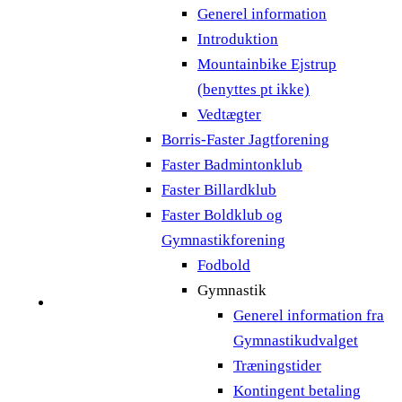
Generel information
Introduktion
Mountainbike Ejstrup
(benyttes pt ikke)
Vedtægter
Borris-Faster Jagtforening
Faster Badmintonklub
Faster Billardklub
Faster Boldklub og
Gymnastikforening
Fodbold
Gymnastik
Generel information fra
Gymnastikudvalget
Træningstider
Kontingent betaling