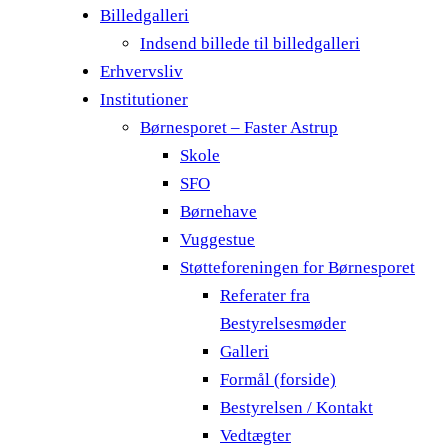
Billedgalleri
Indsend billede til billedgalleri
Erhvervsliv
Institutioner
Børnesporet – Faster Astrup
Skole
SFO
Børnehave
Vuggestue
Støtteforeningen for Børnesporet
Referater fra
Bestyrelsesmøder
Galleri
Formål (forside)
Bestyrelsen / Kontakt
Vedtægter