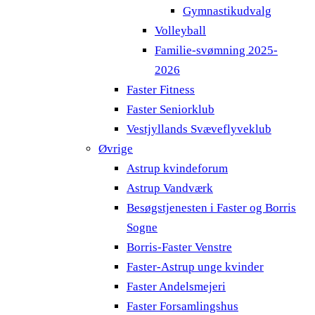
Gymnastikudvalg
Volleyball
Familie-svømning 2025-
2026
Faster Fitness
Faster Seniorklub
Vestjyllands Svæveflyveklub
Øvrige
Astrup kvindeforum
Astrup Vandværk
Besøgstjenesten i Faster og Borris
Sogne
Borris-Faster Venstre
Faster-Astrup unge kvinder
Faster Andelsmejeri
Faster Forsamlingshus