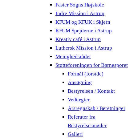
Faster Sogns Højskole
Indre Mission i Astrup
KFUM og KFUK i Skjern
KFUM Spejderne i Astrup
Kreativ café i Astrup
Luthersk Mission i Astrup
Menighedsrådet
Støtteforeningen for Børnesporet
Formål (forside)
Ansøgning
Bestyrelsen / Kontakt
Vedtægter
Årsregnskab / Beretninger
Referater fra
Bestyrelsesmøder
Galleri