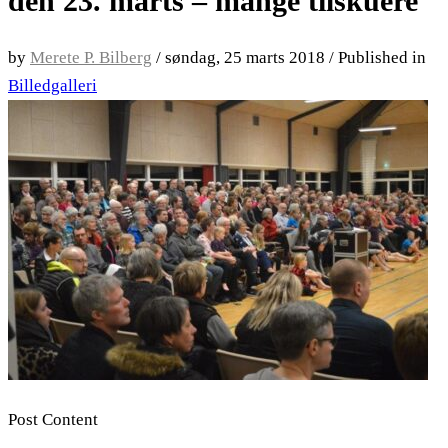
den 23. marts – mange tilskuere
by
Merete P. Bilberg
/
søndag, 25 marts 2018
/
Published in
Billedgalleri
Post Content